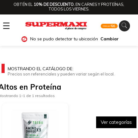
OBTÉN EL
10% DE DESCUENTO.
EN CARNES Y PROTEÍNAS,
TODOS LOS VIERNES.
☰
No se pudo detectar tu ubicación
Cambiar
MOSTRANDO EL CATÁLOGO DE:
Precios son referenciales y pueden variar según el local.
Altos en Proteína
Mostrando 1–1 de 1 resultados
Ver categorías