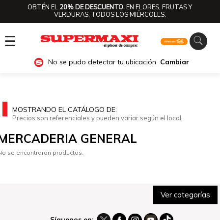
OBTÉN EL
20% DE DESCUENTO.
EN FLORES, FRUTAS Y
VERDURAS, TODOS LOS MIÉRCOLES.
☰
No se pudo detectar tu ubicación
Cambiar
MOSTRANDO EL CATÁLOGO DE:
Precios son referenciales y pueden variar según el local.
MERCADERIA GENERAL
No se encontraron productos.
Ver categorías
Síguenos en: