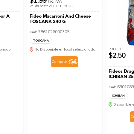
$1.99
Inc. IVA
Válida hasta el 19-08-2026.
bor A
Fideo Macarroni And Cheese
TOSCANA 240 G
7861026000305
Cod:
TOSCANA
PRECIO
cionado
No Disponible en local seleccionado
$2.50
Comprar
Fideos Drag
ICHIBAN 25
6901089
Cod:
ICHIBAN
Disponible e
C