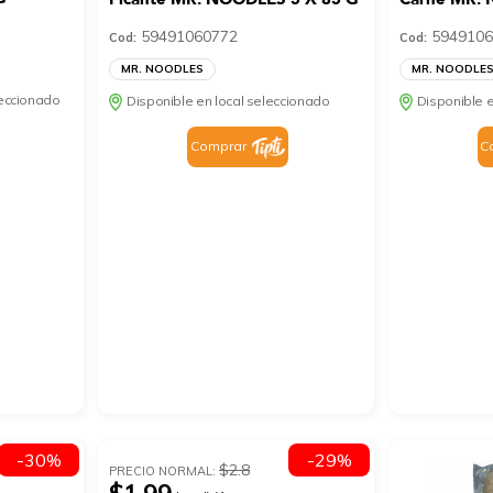
59491060772
5949106
Cod:
Cod:
MR. NOODLES
MR. NOODLE
leccionado
Disponible en local seleccionado
Disponible e
Comprar
C
-30%
-29%
$2.8
PRECIO NORMAL: