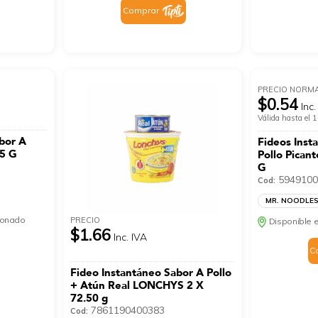
Comprar
PRECIO NORM
$0.54
Inc.
Válida hasta el
bor A
Fideos Inst
5 G
Pollo Pica
G
5949100
Cod:
MR. NOODLE
cionado
PRECIO
Disponible e
$1.66
Inc. IVA
C
Fideo Instantáneo Sabor A Pollo
+ Atún Real LONCHYS 2 X
72.50 g
7861190400383
Cod: