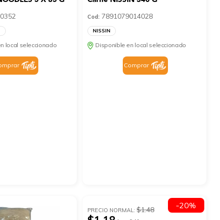
0352
7891079014028
Cod:
S
NISSIN
n local seleccionado
Disponible en local seleccionado
omprar
Comprar
-20%
$1.48
PRECIO NORMAL: