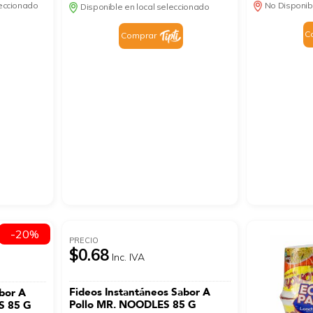
leccionado
No Disponib
Disponible en local seleccionado
C
Comprar
-20%
PRECIO
$0.68
Inc. IVA
Fideos Instantáneos Sabor A
bor A
Pollo MR. NOODLES 85 G
S 85 G