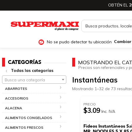
OBTÉN EL
2
No se pudo detectar tu ubicación
Cambiar
CATEGORÍAS
MOSTRANDO EL CAT
Precios son referenciales y p
Todas las categorías
Instantáneas
Busca una categoría
Mostrando 1–32 de 73 resulta
ABARROTES
ACCESORIOS
PRECIO
ALACENA
$3.09
Inc. IVA
ALIMENTOS CONGELADOS
Fideos Instantáneos Sa
ALIMENTOS FRESCOS
MR. NOODLES 5 X 85 