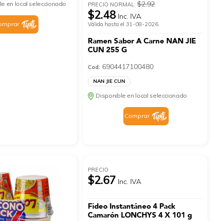
$2.92
le en local seleccionado
PRECIO NORMAL:
$2.48
Inc. IVA
omprar
Válida hasta el 31-08-2026.
Ramen Sabor A Carne NAN JIE
CUN 255 G
6904417100480
Cod:
NAN JIE CUN
Disponible en local seleccionado
Comprar
PRECIO
$2.67
Inc. IVA
Fideo Instantáneo 4 Pack
Camarón LONCHYS 4 X 101 g