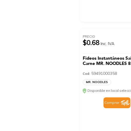
PRECIO
$0.68
Inc. IVA
Fideos Instantáneos Sa
Carne MR. NOODLES 8
59491000358
Cod:
MR. NOODLES
Disponible en local selec
Comprar