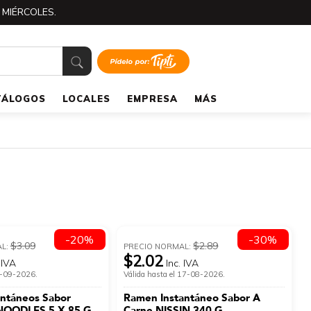
 MIÉRCOLES.
TÁLOGOS
LOCALES
EMPRESA
MÁS
-20%
-30%
$3.09
$2.89
AL:
PRECIO NORMAL:
$2.02
 IVA
Inc. IVA
 1-09-2026.
Válida hasta el 17-08-2026.
antáneos Sabor
Ramen Instantáneo Sabor A
NOODLES 5 X 85 G
Carne NISSIN 340 G