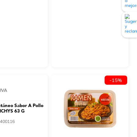
-15%
 IVA
ntáneo Sabor A Pollo
NCHYS 63 G
400116