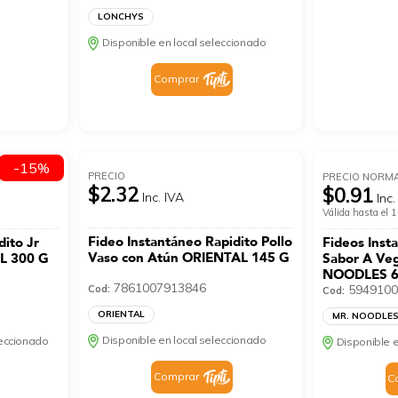
LONCHYS
Disponible en local seleccionado
Comprar
-15%
PRECIO
PRECIO NORM
$2.32
$0.91
Inc. IVA
Inc.
Válida hasta el
Fideo Instantáneo Rapidito Pollo
dito Jr
Fideos Inst
Vaso con Atún ORIENTAL 145 G
AL 300 G
Sabor A Ve
NOODLES 6
7861007913846
5949100
Cod:
Cod:
ORIENTAL
MR. NOODLE
Disponible en local seleccionado
leccionado
Disponible e
Comprar
C