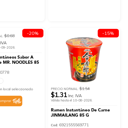
-20%
-15%
$0.68
AL:
 IVA
 1-09-2026.
antáneos Sabor A
nte MR. NOODLES 85
0778
S
$1.54
PRECIO NORMAL:
n local seleccionado
$1.31
Inc. IVA
Válida hasta el 10-08-2026.
omprar
Ramen Instantáneo De Carne
JINMAILANG 85 G
6921555569771
Cod: