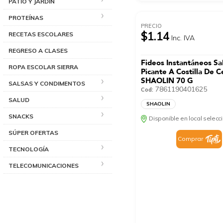
PATIO Y JARDÍN
PROTEÍNAS
PRECIO
$1.14
RECETAS ESCOLARES
Inc. IVA
REGRESO A CLASES
Fideos Instantáneos Sa
ROPA ESCOLAR SIERRA
Picante A Costilla De 
SHAOLIN 70 G
SALSAS Y CONDIMENTOS
7861190401625
Cod:
SALUD
SHAOLIN
SNACKS
Disponible en local selec
SÚPER OFERTAS
Comprar
TECNOLOGÍA
TELECOMUNICACIONES