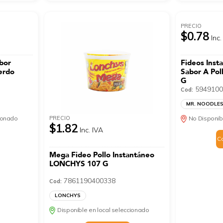
PRECIO
$0.78
Inc.
bor
Fideos Inst
Cerdo
Sabor A Po
G
5949100
Cod:
MR. NOODLE
PRECIO
cionado
No Disponib
$1.82
Inc. IVA
C
Mega Fideo Pollo Instantáneo
LONCHYS 107 G
7861190400338
Cod:
LONCHYS
Disponible en local seleccionado