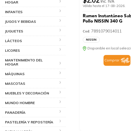
$2.02
Inc. IVA
HOGAR
Válida hasta el 17-08-2026.
INFANTES
Ramen Instantáneo Sa
Pollo NISSIN 340 G
JUGOS Y BEBIDAS
7891079014011
JUGUETES
Cod:
NISSIN
LÁCTEOS
Disponible en local selec
LICORES
MANTENIMIENTO DEL
Comprar
HOGAR
MÁQUINAS
MASCOTAS
MUEBLES Y DECORACIÓN
MUNDO HOMBRE
PANADERÍA
PASTELERÍA Y REPOSTERÍA