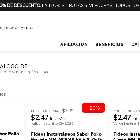
0% DE DESCUENTO.
EN FLORES, FRUTAS Y VERDURAS, TODOS LOS
AFILIACIÓN
BENEFICIOS
CA
ÁLOGO DE:
ueden variar según el local.
dos
-20%
$3.09
PRECIO NORMAL:
PRECIO NORM
$2.47
$2.47
Inc. IVA
Inc.
Válida hasta el 1-09-2026.
Válida hasta el
bor Pollo
Fideos Instantáneos Sabor Pollo
Fideos Inst
G
Picante MR. NOODLES 5 X 85 G
Carne MR. 