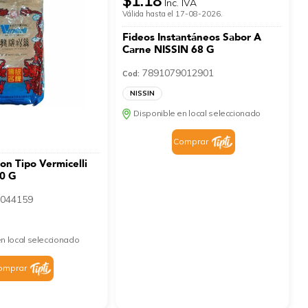
$1.18
Inc. IVA
Válida hasta el 17-08-2026.
Fideos Instantáneos Sabor A
Carne NISSIN 68 G
7891079012901
Cod:
NISSIN
Disponible en local seleccionado
Comprar
on Tipo Vermicelli
0 G
044159
n local seleccionado
omprar