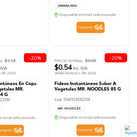
JINMAILANG
Disponible en local seleccionado
Comprar
-20%
-20%
$1.14
$0.68
AL:
PRECIO NORMAL:
$0.54
 IVA
Inc. IVA
 1-09-2026.
Válida hasta el 1-09-2026.
antáneos En Copa
Fideos Instantáneos Sabor A
getales MR.
Vegetales MR. NOODLES 85 G
4 G
59491000204
2208
Cod:
MR. NOODLES
S
Disponible en local seleccionado
n local seleccionado
Comprar
omprar