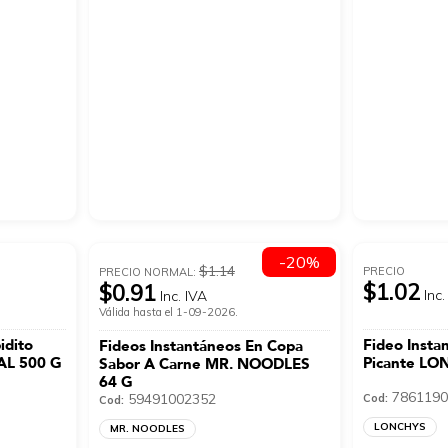
-20%
$1.14
PRECIO
PRECIO NORMAL:
$1.02
$0.91
Inc.
Inc. IVA
Válida hasta el 1-09-2026.
idito
Fideo Insta
Fideos Instantáneos En Copa
AL 500 G
Picante LO
Sabor A Carne MR. NOODLES
64 G
7861190
59491002352
Cod:
Cod:
LONCHYS
MR. NOODLES