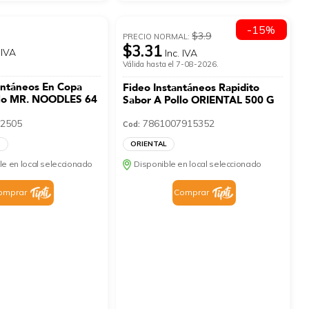
-15%
$3.9
PRECIO NORMAL:
$3.31
 IVA
Inc. IVA
Válida hasta el 7-08-2026.
antáneos En Copa
Fideo Instantáneos Rapidito
llo MR. NOODLES 64
Sabor A Pollo ORIENTAL 500 G
2505
7861007915352
Cod:
S
ORIENTAL
le en local seleccionado
Disponible en local seleccionado
omprar
Comprar