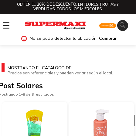
OBTÉN EL
20% DE DESCUENTO.
EN FLORES, FRUTAS Y
VERDURAS, TODOS LOS MIÉRCOLES.
☰
No se pudo detectar tu ubicación
Cambiar
MOSTRANDO EL CATÁLOGO DE:
Precios son referenciales y pueden variar según el local.
Post Solares
Mostrando 1–8 de 8 resultados
Ver categorías