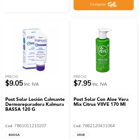
Comprar
PRECIO
PRECIO
$9.05
$7.95
Inc. IVA
Inc. IVA
Post Solar Loción Calmante
Post Solar Con Aloe Vera
Dermoreparadora Kalmura
Mix Citrus VIIVE 170 Ml
BASSA 120 G
7861011210207
7862120431064
Cod:
Cod:
BASSA
VIIVE