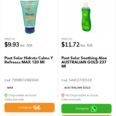
PRECIO
PRECIO
$9.93
$11.72
Inc. IVA
Inc. IVA
Post Solar Hidrata Calma Y
Post Solar Soothing Aloe
Refresca MAX 120 Ml
AUSTRALIAN GOLD 237
Ml
7898674960040
54402700518
Cod:
Cod:
MAX
AUSTRALIAN GOLD
Disponible en local
No Disponible en local
seleccionado
seleccionado
Comprar
Comprar