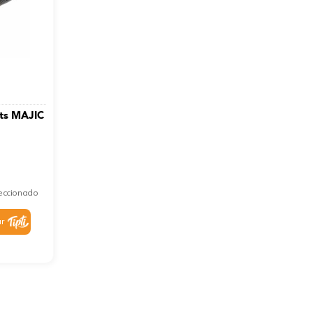
tts MAJIC
leccionado
r