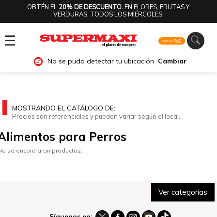
OBTÉN EL
20% DE DESCUENTO.
EN FLORES, FRUTAS Y
VERDURAS, TODOS LOS MIÉRCOLES.
☰
No se pudo detectar tu ubicación
Cambiar
MOSTRANDO EL CATÁLOGO DE:
Precios son referenciales y pueden variar según el local.
Alimentos para Perros
No se encontraron productos.
Ver categorías
Síguenos en: