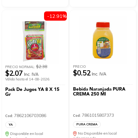
-12.91%
$2.38
PRECIO
PRECIO NORMAL:
$0.52
$2.07
Inc. IVA
Inc. IVA
Válida hasta el 14-08-2026.
Bebida Naranjada PURA
Pack De Jugos YA 8 X 15
CREMA 250 Ml
Gr
7861015807373
7862106703086
Cod:
Cod:
PURA CREMA
YA
No Disponible en local
Disponible en local