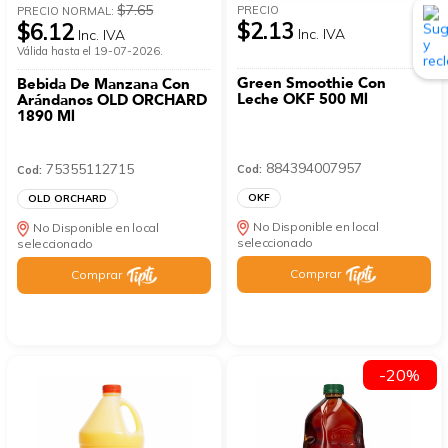
$7.65
PRECIO
PRECIO NORMAL:
$2.13
$6.12
Inc. IVA
Inc. IVA
Válida hasta el 19-07-2026.
Green Smoothie Con
Bebida De Manzana Con
Leche OKF 500 Ml
Arándanos OLD ORCHARD
1890 Ml
884394007957
75355112715
Cod:
Cod:
OKF
OLD ORCHARD
No Disponible en local
No Disponible en local
seleccionado
seleccionado
Comprar
Comprar
-20%