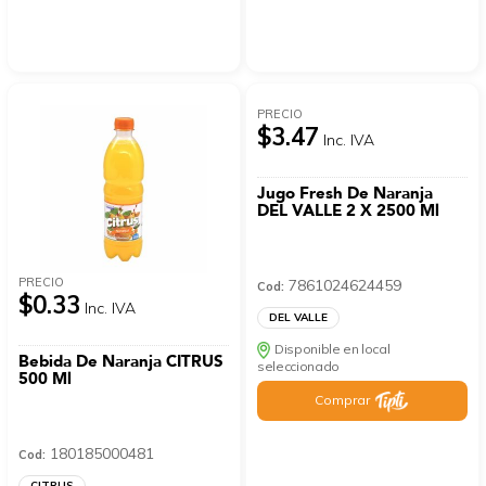
PRECIO
$3.47
Inc. IVA
Jugo Fresh De Naranja
DEL VALLE 2 X 2500 Ml
PRECIO
7861024624459
Cod:
$0.33
Inc. IVA
DEL VALLE
Disponible en local
Bebida De Naranja CITRUS
seleccionado
500 Ml
Comprar
180185000481
Cod:
CITRUS