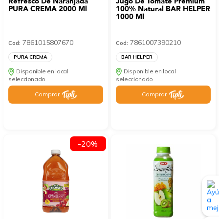
Refresco De Naranjada
Jugo De Tomate Premium
PURA CREMA 2000 Ml
100% Natural BAR HELPER
1000 Ml
7861015807670
7861007390210
Cod:
Cod:
PURA CREMA
BAR HELPER
Disponible en local
Disponible en local
seleccionado
seleccionado
Comprar
Comprar
-20%