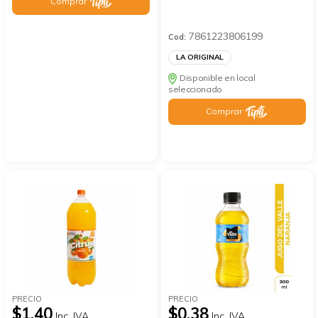
Comprar
7861223806199
Cod:
LA ORIGINAL
Disponible en local
seleccionado
Comprar
PRECIO
PRECIO
$1.40
$0.38
Inc. IVA
Inc. IVA