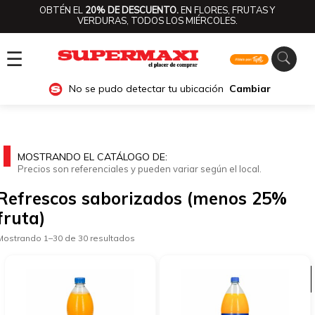
OBTÉN EL
20% DE DESCUENTO.
EN FLORES, FRUTAS Y
VERDURAS, TODOS LOS MIÉRCOLES.
☰
No se pudo detectar tu ubicación
Cambiar
MOSTRANDO EL CATÁLOGO DE:
Precios son referenciales y pueden variar según el local.
Refrescos saborizados (menos 25%
fruta)
Mostrando 1–30 de 30 resultados
Ver categorías