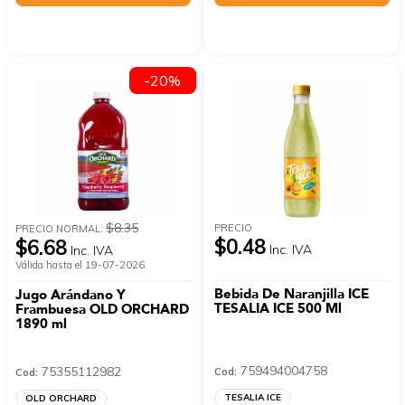
-20%
$8.35
PRECIO
PRECIO NORMAL:
$0.48
$6.68
Inc. IVA
Inc. IVA
Válida hasta el 19-07-2026.
Bebida De Naranjilla ICE
Jugo Arándano Y
TESALIA ICE 500 Ml
Frambuesa OLD ORCHARD
1890 ml
759494004758
75355112982
Cod:
Cod:
TESALIA ICE
OLD ORCHARD