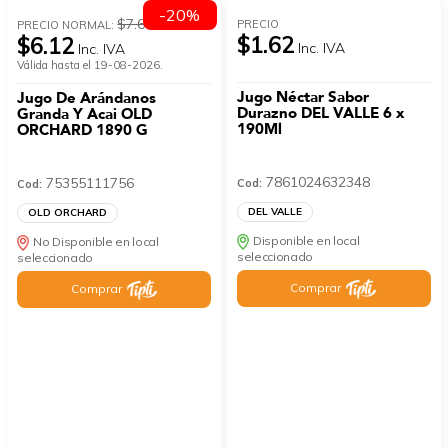
-20%
$7.65
PRECIO
PRECIO NORMAL:
$1.62
$6.12
Inc. IVA
Inc. IVA
Válida hasta el 19-08-2026.
Jugo Néctar Sabor
Jugo De Arándanos
Durazno DEL VALLE 6 x
Granda Y Acai OLD
190Ml
ORCHARD 1890 G
7861024632348
75355111756
Cod:
Cod:
DEL VALLE
OLD ORCHARD
Disponible en local
No Disponible en local
seleccionado
seleccionado
Comprar
Comprar