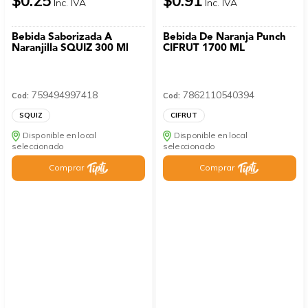
$0.25
$0.91
Inc. IVA
Inc. IVA
Bebida Saborizada A
Bebida De Naranja Punch
Naranjilla SQUIZ 300 Ml
CIFRUT 1700 ML
759494997418
7862110540394
Cod:
Cod:
SQUIZ
CIFRUT
Disponible en local
Disponible en local
seleccionado
seleccionado
Comprar
Comprar