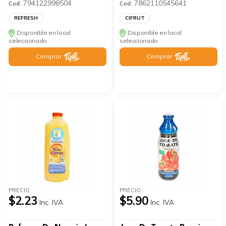
794122998504
7862110545641
Cod:
Cod:
REFRESH
CIFRUT
Disponible en local
Disponible en local
seleccionado
seleccionado
Comprar
Comprar
PRECIO
PRECIO
$2.23
$5.90
Inc. IVA
Inc. IVA