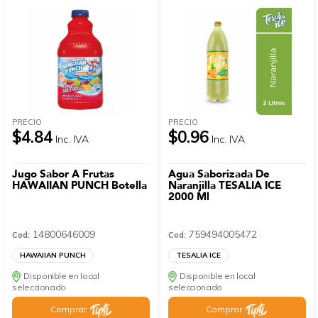
PRECIO
PRECIO
$4.84
$0.96
Inc. IVA
Inc. IVA
Jugo Sabor A Frutas
Agua Saborizada De
HAWAIIAN PUNCH Botella
Naranjilla TESALIA ICE
2000 Ml
14800646009
759494005472
Cod:
Cod:
HAWAIIAN PUNCH
TESALIA ICE
Disponible en local
Disponible en local
seleccionado
seleccionado
Comprar
Comprar