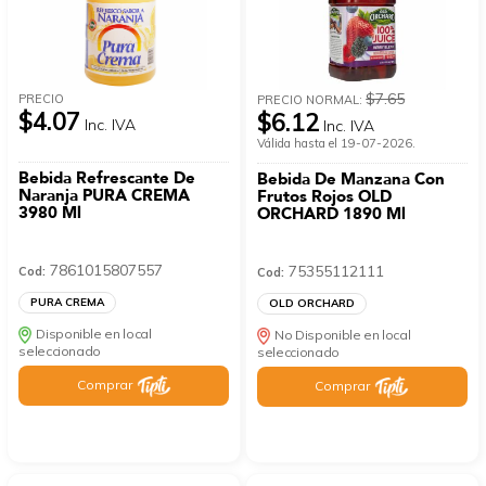
$7.65
PRECIO
PRECIO NORMAL:
$4.07
$6.12
Inc. IVA
Inc. IVA
Válida hasta el 19-07-2026.
Bebida Refrescante De
Bebida De Manzana Con
Naranja PURA CREMA
Frutos Rojos OLD
3980 Ml
ORCHARD 1890 Ml
7861015807557
75355112111
Cod:
Cod:
PURA CREMA
OLD ORCHARD
Disponible en local
No Disponible en local
seleccionado
seleccionado
Comprar
Comprar