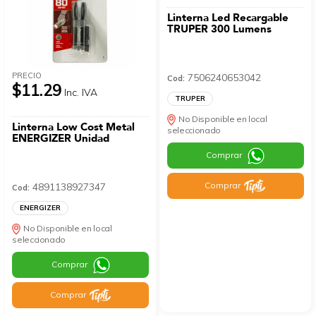
Linterna Led Recargable
TRUPER 300 Lumens
PRECIO
7506240653042
Cod:
$11.29
Inc. IVA
TRUPER
No Disponible en local
Linterna Low Cost Metal
seleccionado
ENERGIZER Unidad
Comprar
Comprar
4891138927347
Cod:
ENERGIZER
No Disponible en local
seleccionado
Comprar
Comprar