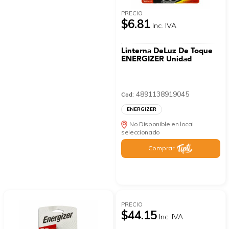
PRECIO
$6.81
Inc. IVA
Linterna DeLuz De Toque
ENERGIZER Unidad
4891138919045
Cod:
ENERGIZER
No Disponible en local
seleccionado
Comprar
PRECIO
$44.15
Inc. IVA