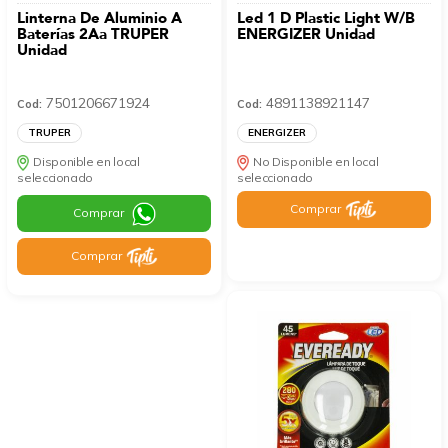
Linterna De Aluminio A
Led 1 D Plastic Light W/B
Baterías 2Aa TRUPER
ENERGIZER Unidad
Unidad
7501206671924
4891138921147
Cod:
Cod:
TRUPER
ENERGIZER
Disponible en local
No Disponible en local
seleccionado
seleccionado
Comprar
Comprar
Comprar