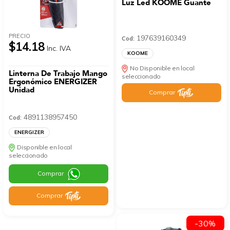
Luz Led KOOME Guante
PRECIO
197639160349
Cod:
$14.18
Inc. IVA
KOOME
No Disponible en local
Linterna De Trabajo Mango
seleccionado
Ergonómico ENERGIZER
Unidad
Comprar
4891138957450
Cod:
ENERGIZER
Disponible en local
seleccionado
Comprar
Comprar
-30%