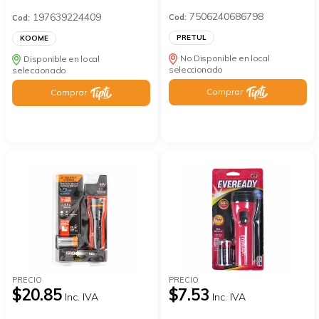
7506240686798
197639224409
Cod:
Cod:
PRETUL
KOOME
No Disponible en local
Disponible en local
seleccionado
seleccionado
Comprar
Comprar
PRECIO
PRECIO
$20.85
$7.53
Inc. IVA
Inc. IVA