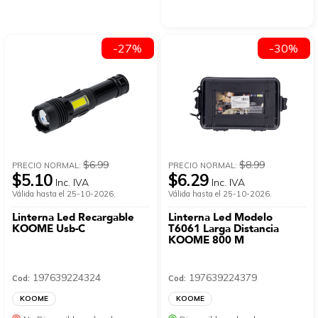
-27%
-30%
$6.99
$8.99
PRECIO NORMAL:
PRECIO NORMAL:
$5.10
$6.29
Inc. IVA
Inc. IVA
Válida hasta el 25-10-2026.
Válida hasta el 25-10-2026.
Linterna Led Recargable
Linterna Led Modelo
KOOME Usb-C
T6061 Larga Distancia
KOOME 800 M
197639224324
197639224379
Cod:
Cod:
KOOME
KOOME