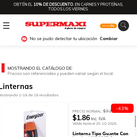
OBTÉN EL
10% DE DESCUENTO.
EN CARNES Y PROTEÍNAS,
TODOS LOS VIERNES.
☰
No se pudo detectar tu ubicación
Cambiar
MOSTRANDO EL CATÁLOGO DE:
Precios son referenciales y pueden variar según el local.
Linternas
Mostrando 1–16 de 16 resultados
-43%
$3.26
PRECIO NORMAL:
$1.86
Inc. IVA
Ver categorías
Válida hasta el 25-10-2026.
Linterna Tipo Guante Con