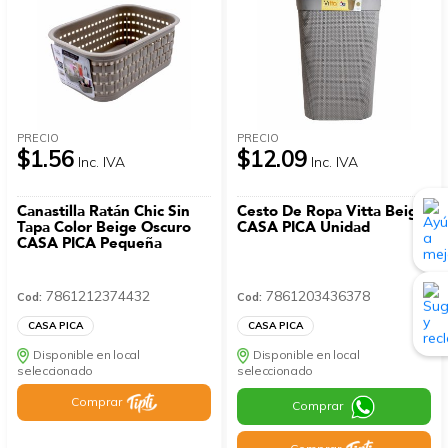
PRECIO
PRECIO
$1.56
$12.09
Inc. IVA
Inc. IVA
Canastilla Ratán Chic Sin
Cesto De Ropa Vitta Beige
Tapa Color Beige Oscuro
CASA PICA Unidad
CASA PICA Pequeña
7861212374432
7861203436378
Cod:
Cod:
CASA PICA
CASA PICA
Disponible en local
Disponible en local
seleccionado
seleccionado
Comprar
Comprar