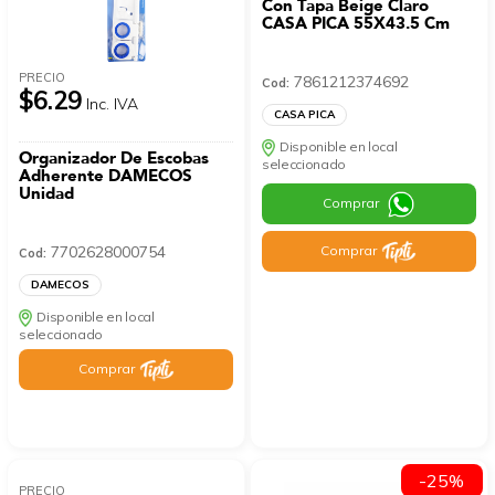
Con Tapa Beige Claro
CASA PICA 55X43.5 Cm
PRECIO
7861212374692
Cod:
$6.29
Inc. IVA
CASA PICA
Disponible en local
Organizador De Escobas
seleccionado
Adherente DAMECOS
Unidad
Comprar
7702628000754
Comprar
Cod:
DAMECOS
Disponible en local
seleccionado
Comprar
-25%
PRECIO