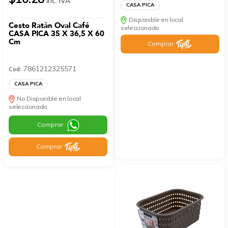
Inc. IVA
CASA PICA
Disponible en local
Cesto Ratán Oval Café
seleccionado
CASA PICA 35 X 36,5 X 60
Cm
Comprar
7861212325571
Cod:
CASA PICA
No Disponible en local
seleccionado
Comprar
Comprar