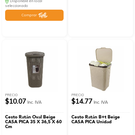
Disponible en local
seleccionado
Comprar
PRECIO
PRECIO
$10.07
$14.77
Inc. IVA
Inc. IVA
Cesto Ratán Oval Beige
Cesto Ratán B+t Beige
CASA PICA 35 X 36,5 X 60
CASA PICA Unidad
Cm