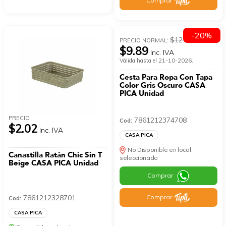
Comprar
-20%
$12.36
PRECIO NORMAL:
$9.89
Inc. IVA
Válida hasta el 21-10-2026.
Cesta Para Ropa Con Tapa
Color Gris Oscuro CASA
PICA Unidad
PRECIO
7861212374708
Cod:
$2.02
Inc. IVA
CASA PICA
No Disponible en local
Canastilla Ratán Chic Sin T
seleccionado
Beige CASA PICA Unidad
Comprar
7861212328701
Comprar
Cod:
CASA PICA