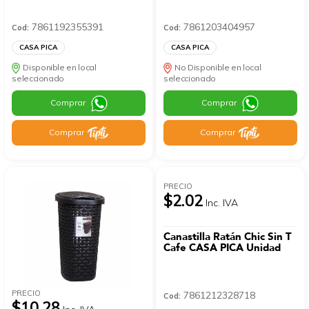
7861192355391
7861203404957
Cod:
Cod:
CASA PICA
CASA PICA
Disponible en local
No Disponible en local
seleccionado
seleccionado
Comprar
Comprar
Comprar
Comprar
PRECIO
$2.02
Inc. IVA
Canastilla Ratán Chic Sin T
Cafe CASA PICA Unidad
PRECIO
7861212328718
Cod:
$10.28