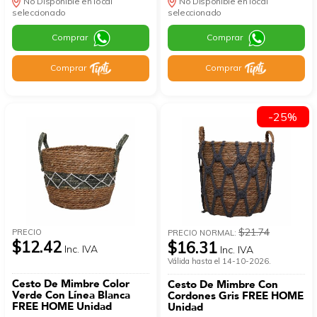
No Disponible en local
No Disponible en local
seleccionado
seleccionado
Comprar
Comprar
Comprar
Comprar
-25%
$21.74
PRECIO
PRECIO NORMAL:
$12.42
$16.31
Inc. IVA
Inc. IVA
Válida hasta el 14-10-2026.
Cesto De Mimbre Color
Cesto De Mimbre Con
Verde Con Línea Blanca
Cordones Gris FREE HOME
FREE HOME Unidad
Unidad