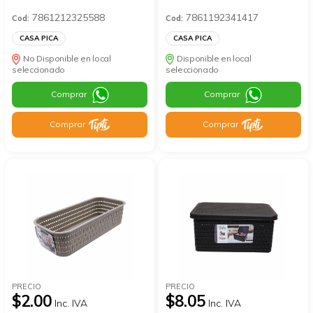
7861212325588
7861192341417
Cod:
Cod:
CASA PICA
CASA PICA
No Disponible en local
Disponible en local
seleccionado
seleccionado
Comprar
Comprar
Comprar
Comprar
PRECIO
PRECIO
$2.00
$8.05
Inc. IVA
Inc. IVA