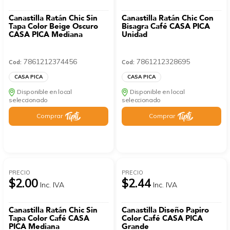
Canastilla Ratán Chic Sin
Canastilla Ratán Chic Con
Tapa Color Beige Oscuro
Bisagra Café CASA PICA
CASA PICA Mediana
Unidad
7861212374456
7861212328695
Cod:
Cod:
CASA PICA
CASA PICA
Disponible en local
Disponible en local
seleccionado
seleccionado
Comprar
Comprar
PRECIO
PRECIO
$2.00
$2.44
Inc. IVA
Inc. IVA
Canastilla Ratán Chic Sin
Canastilla Diseño Papiro
Tapa Color Café CASA
Color Café CASA PICA
PICA Mediana
Grande