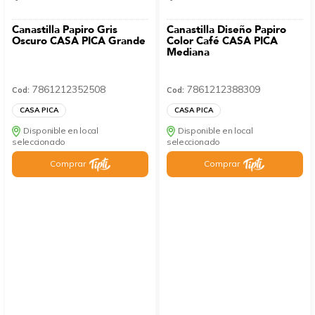
Canastilla Papiro Gris
Canastilla Diseño Papiro
Oscuro CASA PICA Grande
Color Café CASA PICA
Mediana
7861212352508
7861212388309
Cod:
Cod:
CASA PICA
CASA PICA
Disponible en local
Disponible en local
seleccionado
seleccionado
Comprar
Comprar