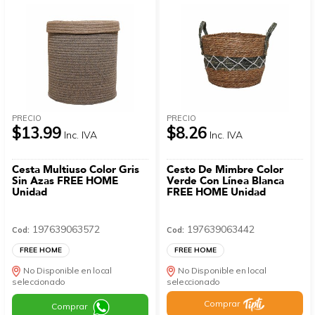
PRECIO
PRECIO
$13.99
$8.26
Inc. IVA
Inc. IVA
Cesta Multiuso Color Gris
Cesto De Mimbre Color
Sin Azas FREE HOME
Verde Con Línea Blanca
Unidad
FREE HOME Unidad
197639063572
197639063442
Cod:
Cod:
FREE HOME
FREE HOME
No Disponible en local
No Disponible en local
seleccionado
seleccionado
Comprar
Comprar