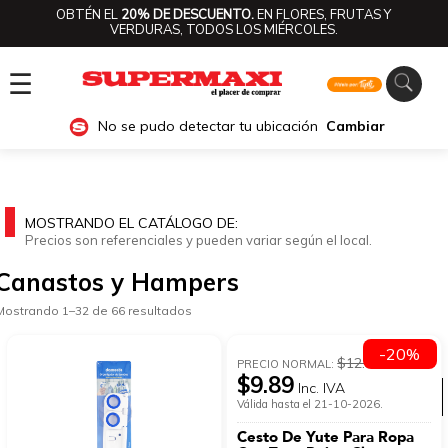
OBTÉN EL
20% DE DESCUENTO.
EN FLORES, FRUTAS Y
VERDURAS, TODOS LOS MIÉRCOLES.
☰
No se pudo detectar tu ubicación
Cambiar
MOSTRANDO EL CATÁLOGO DE:
Precios son referenciales y pueden variar según el local.
Canastos y Hampers
Mostrando 1–32 de 66 resultados
-20%
$12.36
PRECIO NORMAL:
$9.89
Inc. IVA
Ver categorías
Válida hasta el 21-10-2026.
Cesto De Yute Para Ropa