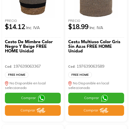
PRECIO
PRECIO
$14.12
$18.99
Inc. IVA
Inc. IVA
Cesto De Mimbre Color
Cesta Multiuso Color Gris
Negro Y Beige FREE
Sin Azas FREE HOME
HOME Unidad
Unidad
197639063367
197639063589
Cod:
Cod:
FREE HOME
FREE HOME
No Disponible en local
No Disponible en local
seleccionado
seleccionado
Comprar
Comprar
Comprar
Comprar