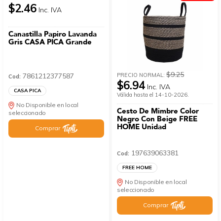
$2.46
Inc. IVA
Canastilla Papiro Lavanda
Gris CASA PICA Grande
$9.25
PRECIO NORMAL:
7861212377587
Cod:
$6.94
Inc. IVA
CASA PICA
Válida hasta el 14-10-2026.
No Disponible en local
Cesto De Mimbre Color
seleccionado
Negro Con Beige FREE
HOME Unidad
Comprar
197639063381
Cod:
FREE HOME
No Disponible en local
seleccionado
Comprar