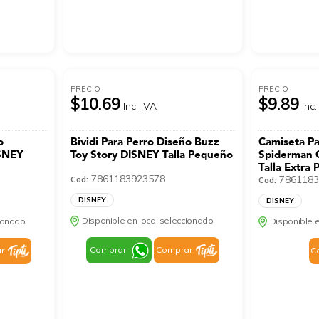
PRECIO
PRECIO
$10.69
$9.89
Inc. IVA
Inc.
o
Bividi Para Perro Diseño Buzz
Camiseta Pa
ISNEY
Toy Story DISNEY Talla Pequeño
Spiderman 
Talla Extra
7861183923578
7861183
Cod:
Cod:
DISNEY
DISNEY
Disponible en local seleccionado
cionado
Disponible e
Comprar
Comprar
r
C