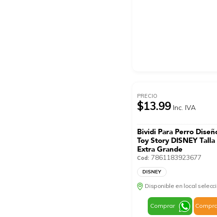
PRECIO
$13.99
Inc. IVA
Bividi Para Perro Dise
Toy Story DISNEY Talla
Extra Grande
7861183923677
Cod:
DISNEY
Disponible en local selec
Comprar
Compra