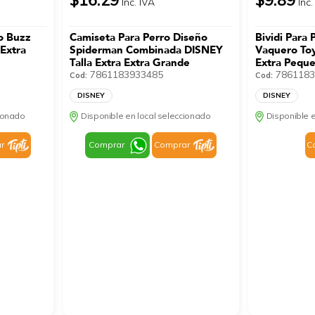
Inc. IVA
Inc.
ño Buzz
Camiseta Para Perro Diseño
Bividi Para 
 Extra
Spiderman Combinada DISNEY
Vaquero Toy
Talla Extra Extra Grande
Extra Pequ
7861183933485
7861183
Cod:
Cod:
DISNEY
DISNEY
cionado
Disponible en local seleccionado
Disponible e
r
Comprar
Comprar
C