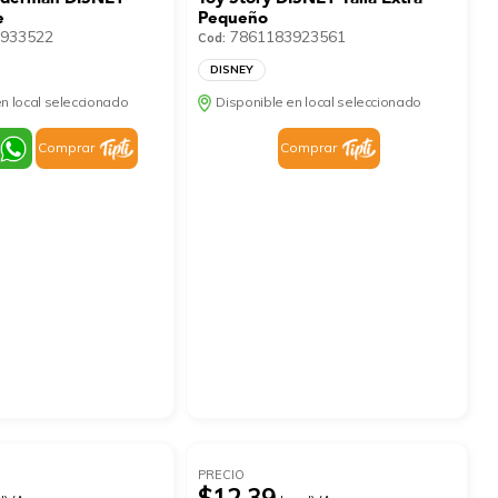
e
Pequeño
933522
7861183923561
Cod:
DISNEY
n local seleccionado
Disponible en local seleccionado
Comprar
Comprar
PRECIO
$12.39