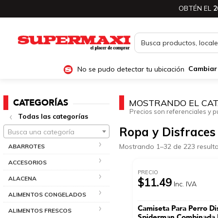
OBTÉN EL
2
No se pudo detectar tu ubicación
Cambiar
CATEGORÍAS
MOSTRANDO EL CAT
Precios son referenciales y p
Todas las categorías
Ropa y Disfraces
Busca una categoría
Mostrando 1–32 de 223 result
ABARROTES
ACCESORIOS
PRECIO
ALACENA
$11.49
Inc. IVA
ALIMENTOS CONGELADOS
Camiseta Para Perro D
ALIMENTOS FRESCOS
Spiderman Combinada