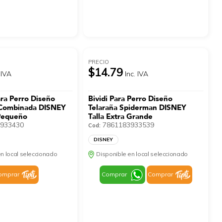
PRECIO
$14.79
 IVA
Inc. IVA
ra Perro Diseño
Bividi Para Perro Diseño
Combinada DISNEY
Telaraña Spiderman DISNEY
 Pequeño
Talla Extra Grande
933430
7861183933539
Cod:
DISNEY
n local seleccionado
Disponible en local seleccionado
omprar
Comprar
Comprar