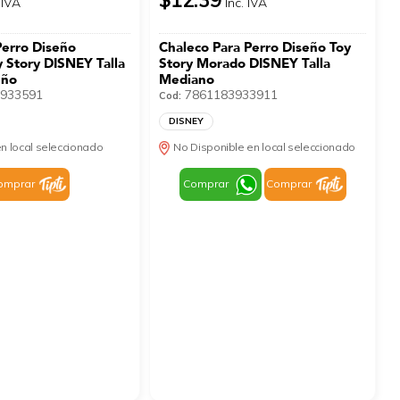
 IVA
Inc. IVA
Perro Diseño
Chaleco Para Perro Diseño Toy
 Story DISNEY Talla
Story Morado DISNEY Talla
eño
Mediano
933591
7861183933911
Cod:
DISNEY
n local seleccionado
No Disponible en local seleccionado
omprar
Comprar
Comprar