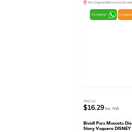
No Disponible en local se
Comprar
Compra
PRECIO
$16.29
Inc. IVA
BividI Para Mascota Di
Story Vaquero DISNEY 