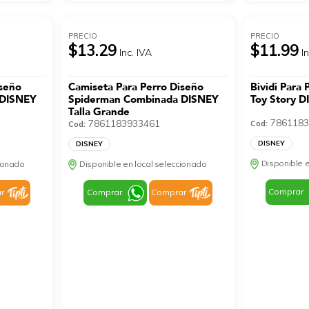
PRECIO
PRECIO
$13.29
$11.99
Inc. IVA
I
iseño
Camiseta Para Perro Diseño
Bividi Para
 DISNEY
Spiderman Combinada DISNEY
Toy Story D
Talla Grande
7861183
7861183933461
Cod:
Cod:
DISNEY
DISNEY
Disponible e
cionado
Disponible en local seleccionado
Comprar
r
Comprar
Comprar