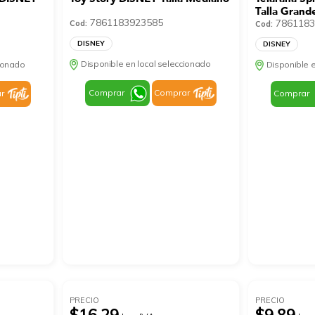
Talla Grand
7861183923585
7861183
Cod:
Cod:
DISNEY
DISNEY
Disponible en local seleccionado
cionado
Disponible e
Comprar
Comprar
r
Comprar
PRECIO
PRECIO
$16.29
$9.89