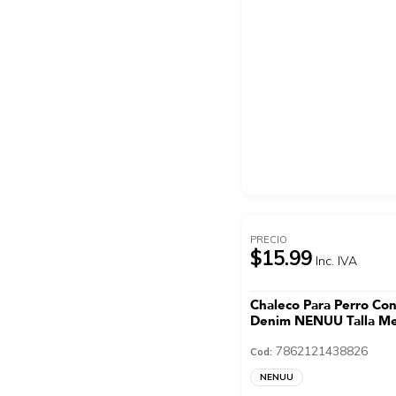
PRECIO
$15.99
Inc. IVA
Chaleco Para Perro Co
Denim NENUU Talla M
7862121438826
Cod:
NENUU