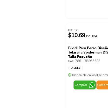
PRECIO
$10.69
Inc. IVA
Bividi Para Perro Diseñ
Telaraña Spiderman D
Talla Pequeño
7861183933508
Cod:
DISNEY
Disponible en local selec
Comprar
Compra