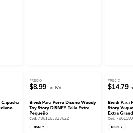
PRECIO
PRECIO
$8.99
$14.79
Inc. IVA
I
n Capucha
Bividi Para Perro Diseño Woody
Bividi Para 
ediano
Toy Story DISNEY Talla Extra
Story Vaque
Pequeño
Extra Gran
7861183923622
7861183
Cod:
Cod:
DISNEY
DISNEY