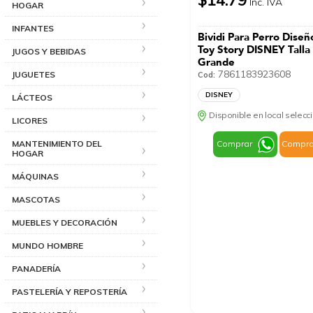
Inc. IVA
HOGAR
INFANTES
Bividi Para Perro Dise
Toy Story DISNEY Talla
JUGOS Y BEBIDAS
Grande
7861183923608
JUGUETES
Cod:
DISNEY
LÁCTEOS
Disponible en local selec
LICORES
MANTENIMIENTO DEL
Comprar
Compra
HOGAR
MÁQUINAS
MASCOTAS
MUEBLES Y DECORACIÓN
MUNDO HOMBRE
PANADERÍA
PASTELERÍA Y REPOSTERÍA