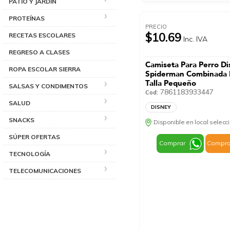
PATIO Y JARDÍN
PROTEÍNAS
PRECIO
$10.69
RECETAS ESCOLARES
Inc. IVA
REGRESO A CLASES
Camiseta Para Perro D
ROPA ESCOLAR SIERRA
Spiderman Combinada
Talla Pequeño
SALSAS Y CONDIMENTOS
7861183933447
Cod:
SALUD
DISNEY
SNACKS
Disponible en local selec
SÚPER OFERTAS
Comprar
Compra
TECNOLOGÍA
TELECOMUNICACIONES