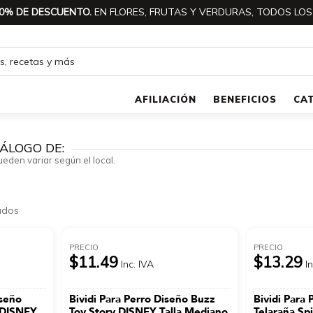
0% DE DESCUENTO.
EN FLORES, FRUTAS Y VERDURAS, TODOS LOS
AFILIACIÓN
BENEFICIOS
CA
ÁLOGO DE:
ueden variar según el local.
ados
PRECIO
PRECIO
$11.49
$13.29
Inc. IVA
I
iseño
Bividi Para Perro Diseño Buzz
Bividi Para 
 DISNEY
Toy Story DISNEY Talla Mediano
Telaraña S