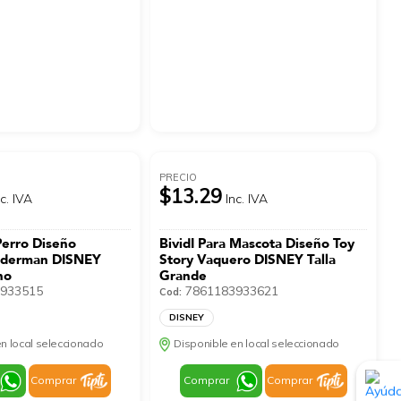
PRECIO
$13.29
nc. IVA
Inc. IVA
Perro Diseño
BividI Para Mascota Diseño Toy
piderman DISNEY
Story Vaquero DISNEY Talla
no
Grande
933515
7861183933621
Cod:
DISNEY
n local seleccionado
Disponible en local seleccionado
Comprar
Comprar
Comprar