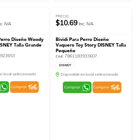
PRECIO
$10.69
nc. IVA
Inc. IVA
 Perro Diseño Woody
Bividi Para Perro Diseño
ISNEY Talla Grande
Vaquero Toy Story DISNEY Talla
Pequeño
923653
7861183933607
Cod:
DISNEY
n local seleccionado
Disponible en local seleccionado
Comprar
Comprar
Comprar