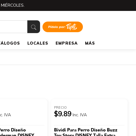
 MIÉRCOLES.
TÁLOGOS
LOCALES
EMPRESA
MÁS
PRECIO
$9.89
nc. IVA
Inc. IVA
Perro Diseño
Bividi Para Perro Diseño Buzz
piderman DISNEY
Toy Story DISNEY Talla Extra