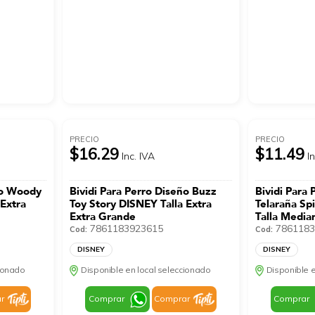
PRECIO
PRECIO
$16.29
$11.49
Inc. IVA
I
ño Woody
Bividi Para Perro Diseño Buzz
Bividi Para 
 Extra
Toy Story DISNEY Talla Extra
Telaraña S
Extra Grande
Talla Media
7861183923615
7861183
Cod:
Cod:
DISNEY
DISNEY
cionado
Disponible en local seleccionado
Disponible e
r
Comprar
Comprar
Comprar