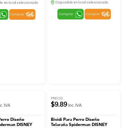
Disponible en local seleccionado
le en local seleccionado
Comprar
Comprar
Comprar
PRECIO
$9.89
nc. IVA
Inc. IVA
Perro Diseño
Bividi Para Perro Diseño
piderman DISNEY
Telaraña Spiderman DISNEY