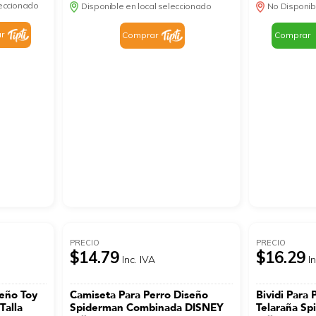
leccionado
Disponible en local seleccionado
No Disponib
r
Comprar
Comprar
PRECIO
PRECIO
$14.79
$16.29
Inc. IVA
I
seño Toy
Camiseta Para Perro Diseño
Bividi Para 
Talla
Spiderman Combinada DISNEY
Telaraña S