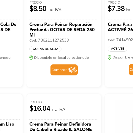
PRECIO
PRECIO
$8.50
$7.38
Inc. IVA
Inc.
 Cola De
Crema Para Peinar Reparación
Crema Para 
AS DE
Profunda GOTAS DE SEDA 250
ACTIVEÉ 26
Ml
7414902
7862111272539
Cod:
Cod:
ACTIVEÉ
GOTAS DE SEDA
Disponible e
cionado
Disponible en local seleccionado
C
Comprar
PRECIO
$16.04
Inc. IVA
am Liso
Crema Para Peinar Definidora
l
De Cabello Rizado IL SALONE