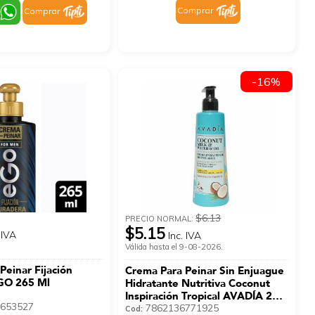
Comprar
Comprar
-16%
$6.13
PRECIO NORMAL:
$5.15
 IVA
Inc. IVA
Válida hasta el 9-08-2026.
Peinar Fijación
Crema Para Peinar Sin Enjuague
GO 265 Ml
Hidratante Nutritiva Coconut
Inspiración Tropical AVADÍA 240
653527
Ml
7862136771925
Cod: