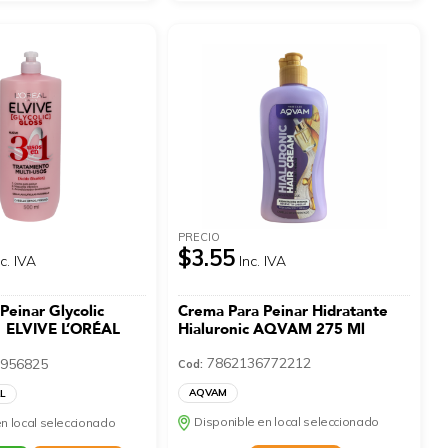
PRECIO
$3.55
nc. IVA
Inc. IVA
Peinar Glycolic
Crema Para Peinar Hidratante
1 ELVIVE L’ORÉAL
Hialuronic AQVAM 275 Ml
7862136772212
956825
Cod:
AQVAM
AL
Disponible en local seleccionado
n local seleccionado