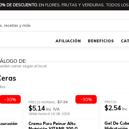
0% DE DESCUENTO.
EN FLORES, FRUTAS Y VERDURAS, TODOS LOS
AFILIACIÓN
BENEFICIOS
CA
ÁLOGO DE:
ueden variar según el local.
Ceras
dos
-30%
-30%
$7.34
PRECIO
PRECIO NORMAL:
$2.54
$5.14
Inc.
Inc. IVA
Válida hasta el 16-08-2026.
Gel De Cab
tauración
Crema Para Peinar Alta
Hidratación
Nutrición VITANE 300 G