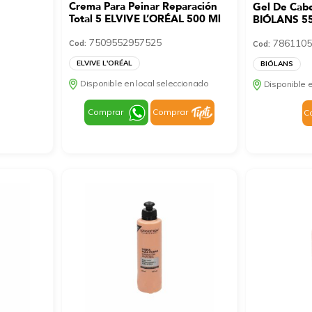
Crema Para Peinar Reparación
Gel De Cab
Total 5 ELVIVE L’ORÉAL 500 Ml
BIÓLANS 5
7509552957525
7861105
Cod:
Cod:
ELVIVE L'ORÉAL
BIÓLANS
Disponible en local seleccionado
Disponible e
Comprar
Comprar
C