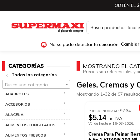
OBTÉN EL
2
No se pudo detectar tu ubicación
Cambiar
CATEGORÍAS
MOSTRANDO EL CAT
Precios son referenciales y p
Todas las categorías
Geles, Cremas y 
Busca una categoría
Mostrando 1–32 de 97 resulta
ABARROTES
ACCESORIOS
$7.34
PRECIO NORMAL:
ALACENA
$5.14
Inc. IVA
Válida hasta el 16-08-2026.
ALIMENTOS CONGELADOS
Crema Para Peinar Res
ALIMENTOS FRESCOS
6 En 1 VITANE 300 Ml