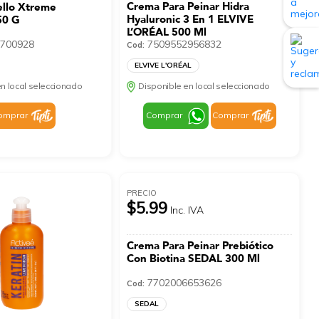
Crema Para Peinar Hidra
ello Xtreme
Hyaluronic 3 En 1 ELVIVE
50 G
L’ORÉAL 500 Ml
700928
7509552956832
Cod:
ELVIVE L'ORÉAL
n local seleccionado
Disponible en local seleccionado
omprar
Comprar
Comprar
PRECIO
$5.99
Inc. IVA
Crema Para Peinar Prebiótico
Con Biotina SEDAL 300 Ml
7702006653626
Cod:
SEDAL