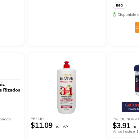
EGO
Disponible e
C
ais
s Rizados
PRECIO
cionado
PRECIO NORM
$11.09
$3.91
Inc. IVA
Inc.
Válida hasta el