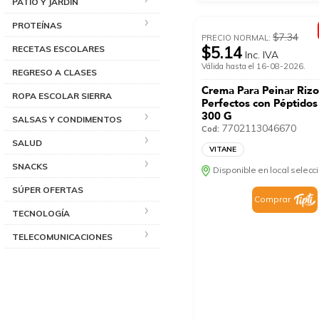
PATIO Y JARDÍN
PROTEÍNAS
$7.34
PRECIO NORMAL:
$5.14
RECETAS ESCOLARES
Inc. IVA
Válida hasta el 16-08-2026.
REGRESO A CLASES
Crema Para Peinar Rizo
ROPA ESCOLAR SIERRA
Perfectos con Péptido
300 G
SALSAS Y CONDIMENTOS
7702113046670
Cod:
SALUD
VITANE
SNACKS
Disponible en local selec
SÚPER OFERTAS
Comprar
TECNOLOGÍA
TELECOMUNICACIONES