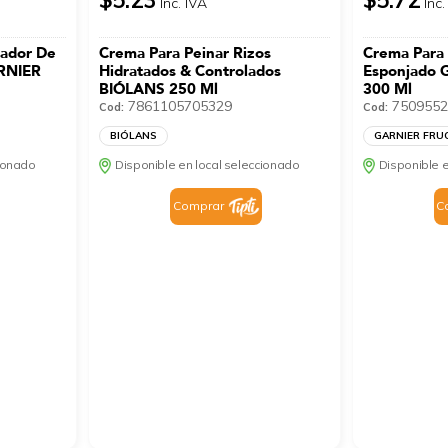
Inc. IVA
Inc.
rador De
Crema Para Peinar Rizos
Crema Para 
ARNIER
Hidratados & Controlados
Esponjado 
BIÓLANS 250 Ml
300 Ml
7861105705329
7509552
Cod:
Cod:
BIÓLANS
GARNIER FRU
cionado
Disponible en local seleccionado
Disponible e
Comprar
C