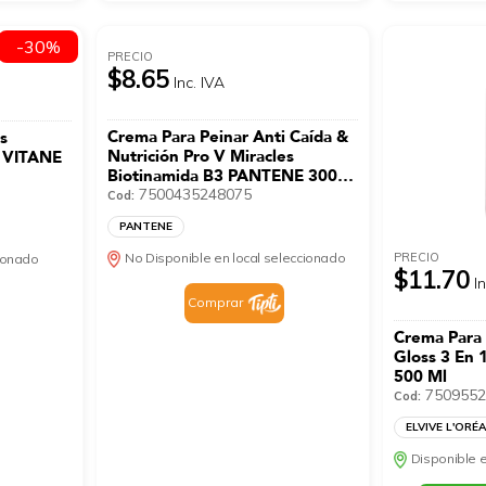
-30%
PRECIO
$8.65
Inc. IVA
Crema Para Peinar Anti Caída &
s
Nutrición Pro V Miracles
s VITANE
Biotinamida B3 PANTENE 300
Ml
7500435248075
Cod:
PANTENE
PRECIO
No Disponible en local seleccionado
cionado
$11.70
I
Comprar
Crema Para 
Gloss 3 En 
500 Ml
7509552
Cod:
ELVIVE L'ORÉ
Disponible e