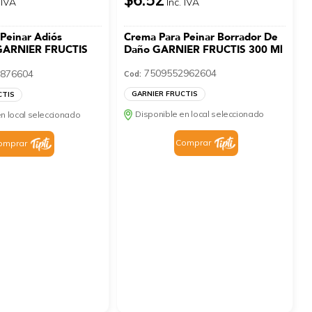
 IVA
Inc. IVA
Peinar Adiós
Crema Para Peinar Borrador De
GARNIER FRUCTIS
Daño GARNIER FRUCTIS 300 Ml
7509552962604
876604
Cod:
GARNIER FRUCTIS
CTIS
Disponible en local seleccionado
n local seleccionado
Comprar
omprar