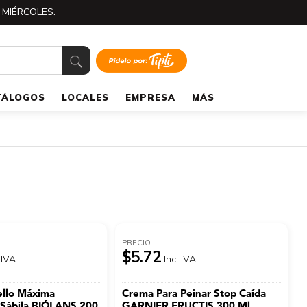
 MIÉRCOLES.
TÁLOGOS
LOCALES
EMPRESA
MÁS
PRECIO
$5.72
 IVA
Inc. IVA
ello Máxima
Crema Para Peinar Stop Caída
 Sábila BIÓLANS 200
GARNIER FRUCTIS 300 Ml