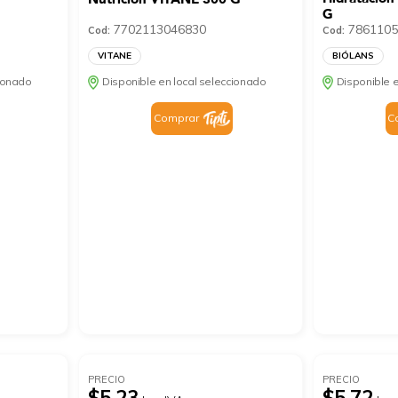
G
7702113046830
7861105
Cod:
Cod:
VITANE
BIÓLANS
cionado
Disponible en local seleccionado
Disponible e
Comprar
C
PRECIO
PRECIO
$5.23
$5.72