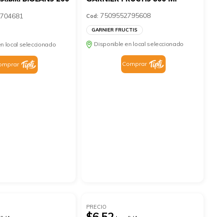
7509552795608
704681
Cod:
GARNIER FRUCTIS
Disponible en local seleccionado
n local seleccionado
Comprar
omprar
PRECIO
$6.52