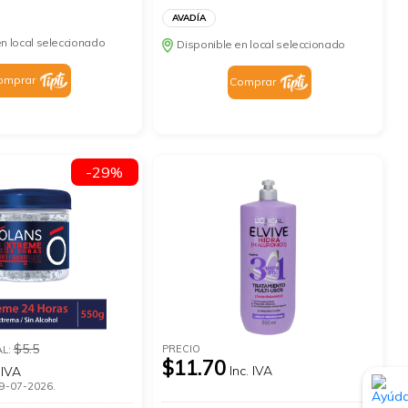
AVADÍA
n local seleccionado
Disponible en local seleccionado
omprar
Comprar
-29%
$5.5
PRECIO
AL:
$11.70
Inc. IVA
 IVA
 19-07-2026.