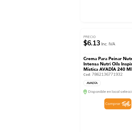
PRECIO
$6.13
Inc. IVA
Crema Para Peinar Nutr
Intensa Nutri Oils Inspi
Mística AVADÍA 240 Ml
7862136771932
Cod:
AVADÍA
Disponible en local selec
Comprar