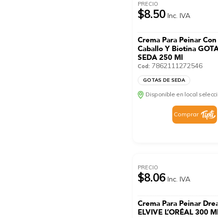
PRECIO
$8.50
Inc. IVA
Crema Para Peinar Con
Caballo Y Biotina GOT
SEDA 250 Ml
7862111272546
Cod:
GOTAS DE SEDA
Disponible en local selec
Comprar
PRECIO
$8.06
Inc. IVA
Crema Para Peinar Dre
ELVIVE L’ORÉAL 300 M