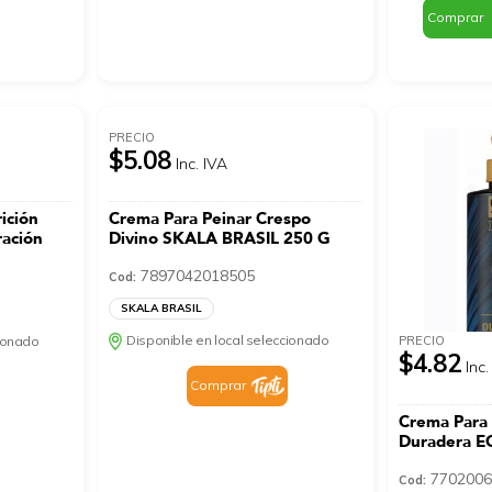
Comprar
PRECIO
$5.08
Inc. IVA
ición
Crema Para Peinar Crespo
ración
Divino SKALA BRASIL 250 G
7897042018505
Cod:
SKALA BRASIL
Disponible en local seleccionado
PRECIO
cionado
$4.82
Inc.
Comprar
Crema Para 
Duradera E
7702006
Cod: