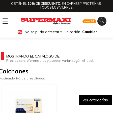
OBTÉN EL
10% DE DESCUENTO.
EN CARNES Y PROTEÍNAS,
TODOS LOS VIERNES.
☰
No se pudo detectar tu ubicación
Cambiar
MOSTRANDO EL CATÁLOGO DE:
Precios son referenciales y pueden variar según el local.
Colchones
Mostrando 1–1 de 1 resultados
Ver categorías