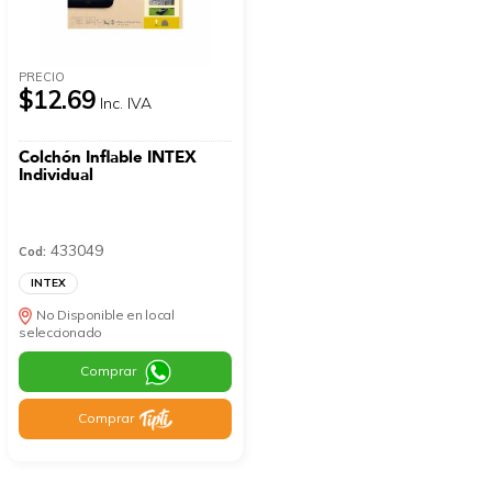
PRECIO
$12.69
Inc. IVA
Colchón Inflable INTEX
Individual
433049
Cod:
INTEX
No Disponible en local
seleccionado
Comprar
Comprar