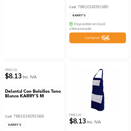
7861016091580
Cod:
KARRY`S
Disponible en local
seleccionado
Comprar
PRECIO
$8.13
Inc. IVA
Delantal Con Bolsillos Tono
Blanco KARRY`S M
PRECIO
7861016091566
Cod:
$8.13
Inc. IVA
KARRY`S