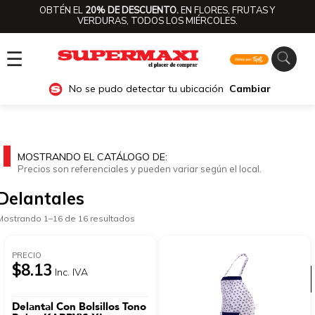
OBTÉN EL
20% DE DESCUENTO.
EN FLORES, FRUTAS Y
VERDURAS, TODOS LOS MIÉRCOLES.
☰
No se pudo detectar tu ubicación
Cambiar
MOSTRANDO EL CATÁLOGO DE:
Precios son referenciales y pueden variar según el local.
Delantales
Mostrando 1–16 de 16 resultados
PRECIO
$8.13
Inc. IVA
Ver categorías
Delantal Con Bolsillos Tono