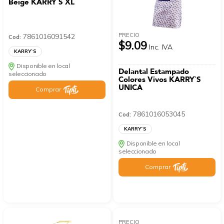
Beige KARRY`S XL
PRECIO
7861016091542
Cod:
$9.09
Inc. IVA
KARRY`S
Disponible en local
Delantal Estampado
seleccionado
Colores Vivos KARRY`S
UNICA
Comprar
7861016053045
Cod:
KARRY`S
Disponible en local
seleccionado
Comprar
PRECIO