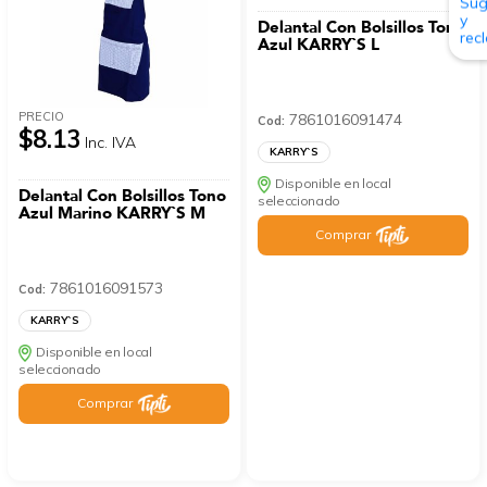
Delantal Con Bolsillos Tono
Azul KARRY`S L
PRECIO
7861016091474
Cod:
$8.13
Inc. IVA
KARRY`S
Disponible en local
Delantal Con Bolsillos Tono
seleccionado
Azul Marino KARRY`S M
Comprar
7861016091573
Cod:
KARRY`S
Disponible en local
seleccionado
Comprar