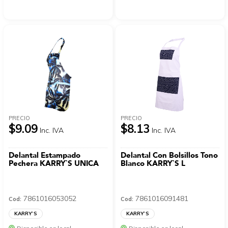
PRECIO
PRECIO
$9.09
$8.13
Inc. IVA
Inc. IVA
Delantal Estampado
Delantal Con Bolsillos Tono
Pechera KARRY`S UNICA
Blanco KARRY`S L
7861016053052
7861016091481
Cod:
Cod:
KARRY`S
KARRY`S