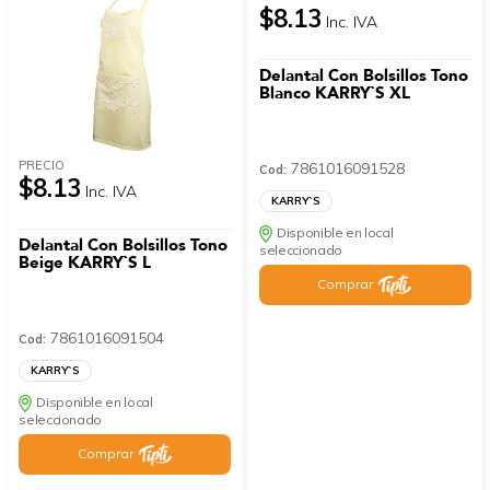
$8.13
Inc. IVA
Delantal Con Bolsillos Tono
Blanco KARRY`S XL
PRECIO
7861016091528
Cod:
$8.13
Inc. IVA
KARRY`S
Disponible en local
Delantal Con Bolsillos Tono
seleccionado
Beige KARRY`S L
Comprar
7861016091504
Cod:
KARRY`S
Disponible en local
seleccionado
Comprar