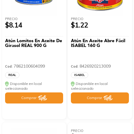
PRECIO
PRECIO
$8.14
$1.22
Atún Lomitos En Aceite De
Atún En Aceite Abre Fácil
Girasol REAL 900 G
ISABEL 160 G
7862100604099
8426920213009
Cod:
Cod:
REAL
ISABEL
Disponible en local
Disponible en local
seleccionado
seleccionado
Comprar
Comprar
PRECIO