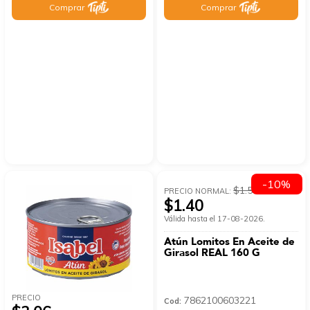
Comprar
Comprar
-10%
$1.56
PRECIO NORMAL:
$1.40
Válida hasta el 17-08-2026.
Atún Lomitos En Aceite de
Girasol REAL 160 G
PRECIO
7862100603221
Cod: