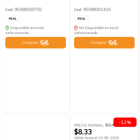
90388000792
90388001416
Cod:
Cod:
REAL
REAL
Disponible en local
No Disponible en local
seleccionado
seleccionado
Comprar
Comprar
-12%
$9.47
PRECIO NORMAL:
$8.33
Válida hasta el 10-08-2026.