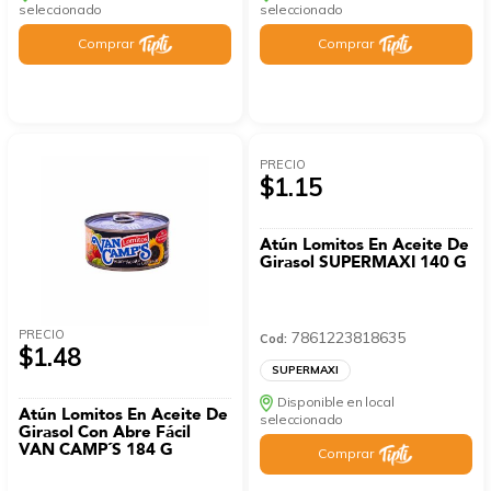
seleccionado
seleccionado
Comprar
Comprar
PRECIO
$1.15
Atún Lomitos En Aceite De
Girasol SUPERMAXI 140 G
PRECIO
7861223818635
Cod:
$1.48
SUPERMAXI
Disponible en local
Atún Lomitos En Aceite De
seleccionado
Girasol Con Abre Fácil
VAN CAMP´S 184 G
Comprar