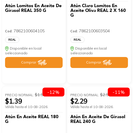
Atún Lomitos En Aceite De
Atún Claro Lomitos En
Girasol REAL 350 G
Aceite Oliva REAL 2 X 160
G
7862100604105
7862100603504
Cod:
Cod:
REAL
REAL
Disponible en local
Disponible en local
seleccionado
seleccionado
Comprar
Comprar
-12%
-11%
$1.58
$2.57
PRECIO NORMAL:
PRECIO NORMAL:
$1.39
$2.29
Válida hasta el 10-08-2026.
Válida hasta el 10-08-2026.
Atún En Aceite REAL 180
Atún En Aceite De Girasol
G
REAL 240 G