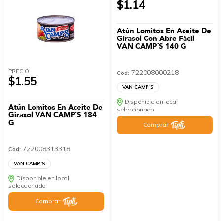
$1.14
Atún Lomitos En Aceite De
Girasol Con Abre Fácil
VAN CAMP´S 140 G
PRECIO
722008000218
Cod:
$1.55
VAN CAMP´S
Disponible en local
Atún Lomitos En Aceite De
seleccionado
Girasol VAN CAMP´S 184
G
Comprar
722008313318
Cod:
VAN CAMP´S
Disponible en local
seleccionado
Comprar