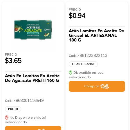
PRECIO
$0.94
Atún Lomitos En Aceite De
Girasol EL ARTESANAL
180 G
PRECIO
7861223822113
Cod:
$3.65
EL ARTESANAL
Disponible en local
Atún En Lomitos En Aceite
seleccionado
De Aguacate PRETII 160 G
Comprar
7868001116549
Cod:
PRETII
No Disponible en local
seleccionado