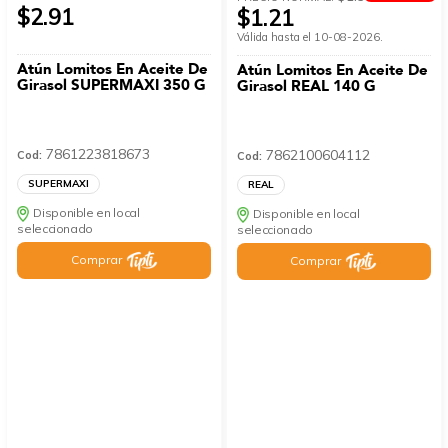
$2.91
$1.21
Válida hasta el 10-08-2026.
Atún Lomitos En Aceite De
Atún Lomitos En Aceite De
Girasol SUPERMAXI 350 G
Girasol REAL 140 G
7861223818673
7862100604112
Cod:
Cod:
SUPERMAXI
REAL
Disponible en local
Disponible en local
seleccionado
seleccionado
Comprar
Comprar