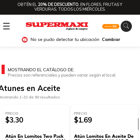
OBTÉN EL
20% DE DESCUENTO.
EN FLORES, FRUTAS Y
VERDURAS, TODOS LOS MIÉRCOLES.
☰
No se pudo detectar tu ubicación
Cambiar
MOSTRANDO EL CATÁLOGO DE:
Precios son referenciales y pueden variar según el local.
Atunes en Aceite
Mostrando 1–32 de 90 resultados
PRECIO
PRECIO
$3.30
$1.69
Ver categorías
Atún En Lomitos Two Pack
Atún Lomitos En Aceite De