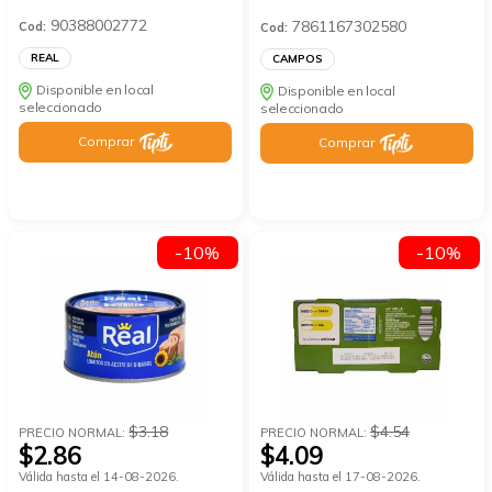
90388002772
7861167302580
Cod:
Cod:
REAL
CAMPOS
Disponible en local
Disponible en local
seleccionado
seleccionado
Comprar
Comprar
-10%
-10%
$3.18
$4.54
PRECIO NORMAL:
PRECIO NORMAL:
$2.86
$4.09
Válida hasta el 14-08-2026.
Válida hasta el 17-08-2026.