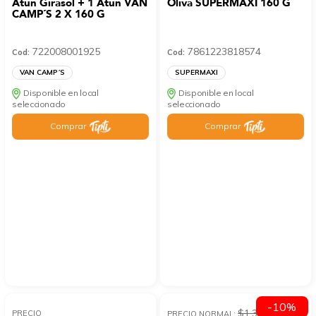
Atún Girasol + 1 Atún VAN
Oliva SUPERMAXI 160 G
CAMP´S 2 X 160 G
722008001925
7861223818574
Cod:
Cod:
VAN CAMP´S
SUPERMAXI
Disponible en local
Disponible en local
seleccionado
seleccionado
Comprar
Comprar
-10%
$1.34
PRECIO
PRECIO NORMAL: