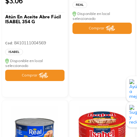
$3.06
REAL
Disponible en local
Atún En Aceite Abre Fácil
seleccionado
ISABEL 354 G
Comprar
8410111004569
Cod:
ISABEL
Disponible en local
seleccionado
Comprar