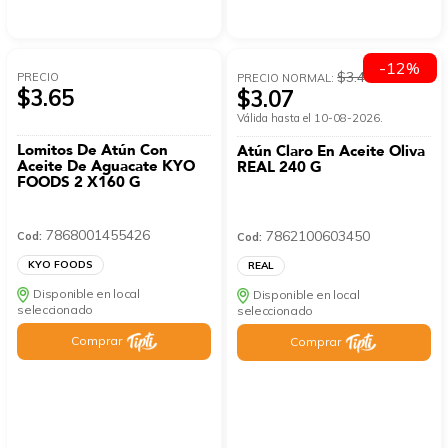
-12%
$3.49
PRECIO
PRECIO NORMAL:
$3.65
$3.07
Válida hasta el 10-08-2026.
Lomitos De Atún Con
Atún Claro En Aceite Oliva
Aceite De Aguacate KYO
REAL 240 G
FOODS 2 X160 G
7868001455426
7862100603450
Cod:
Cod:
KYO FOODS
REAL
Disponible en local
Disponible en local
seleccionado
seleccionado
Comprar
Comprar