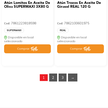
Atún Lomitos En Aceite De
Atún Trozos En Aceite De
Oliva SUPERMAXI 3X80 G
Girasol REAL 120 G
7861223818598
7862100601975
Cod:
Cod:
SUPERMAXI
REAL
Disponible en local
Disponible en local
seleccionado
seleccionado
Comprar
Comprar
1
2
3
→