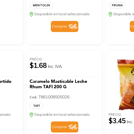
MENTOLIN
FRUNA
Disponible en local seleccionado
Disponible e
Comprar
C
PRECIO
$1.68
Inc. IVA
urtido
Caramelo Masticable Leche
Rhum TAFI 200 G
7861008505026
Cod:
TAFÍ
cionado
Disponible en local seleccionado
PRECIO
$3.45
Inc.
Comprar