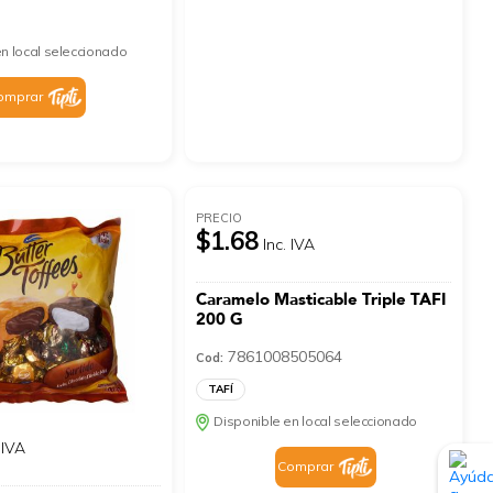
n local seleccionado
omprar
PRECIO
$1.68
Inc. IVA
Caramelo Masticable Triple TAFI
200 G
7861008505064
Cod:
TAFÍ
Disponible en local seleccionado
 IVA
Comprar