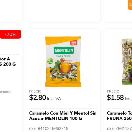
C
-20%
bor A
S 200 G
PRECIO
PRECIO
cionado
$2.80
$1.58
Inc. IVA
Inc.
Caramelo Con Miel Y Mentol Sin
Caramelo T
Azúcar MENTOLIN 100 G
FRUNA 250
8410246662719
7861137
Cod:
Cod: