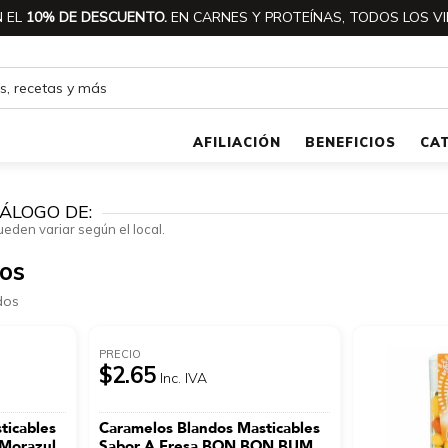
 EL
10% DE DESCUENTO.
EN CARNES Y PROTEÍNAS, TODOS LOS VI
AFILIACIÓN
BENEFICIOS
CA
ÁLOGO DE:
ueden variar según el local.
os
dos
PRECIO
$2.65
Inc. IVA
ticables
Caramelos Blandos Masticables
 Morazul
Sabor A Fresa BON BON BUM