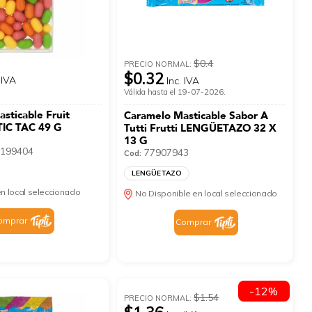
$0.4
PRECIO NORMAL:
$0.32
 IVA
Inc. IVA
Válida hasta el 19-07-2026.
sticable Fruit
Caramelo Masticable Sabor A
TIC TAC 49 G
Tutti Frutti LENGÜETAZO 32 X
13 G
199404
77907943
Cod:
LENGÜETAZO
n local seleccionado
No Disponible en local seleccionado
omprar
Comprar
-12%
$1.54
PRECIO NORMAL: