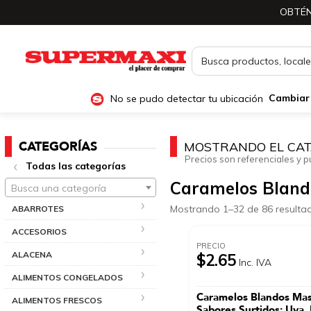
OBTÉN
No se pudo detectar tu ubicación
Cambiar
CATEGORÍAS
MOSTRANDO EL CAT
Precios son referenciales y p
Todas las categorías
Caramelos Bland
Busca una categoría
Mostrando 1–32 de 86 resulta
ABARROTES
ACCESORIOS
PRECIO
ALACENA
$2.65
Inc. IVA
ALIMENTOS CONGELADOS
Caramelos Blandos Mas
ALIMENTOS FRESCOS
Sabores Surtidos: Uva,