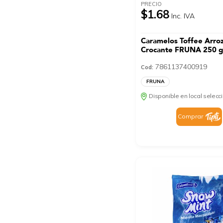
PRECIO
$1.68
Inc. IVA
Caramelos Toffee Arro
Crocante FRUNA 250 
7861137400919
Cod:
FRUNA
Disponible en local selec
Comprar