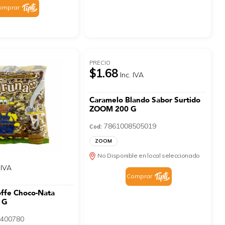
omprar
PRECIO
$1.68
Inc. IVA
Caramelo Blando Sabor Surtido
ZOOM 200 G
7861008505019
Cod:
ZOOM
No Disponible en local seleccionado
 IVA
Comprar
offe Choco-Nata
 G
400780