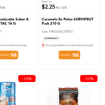
PRECIO
$2.25
 IVA
Inc. IVA
sticable Sabor A
Caramelo En Polvo SORVIFRUT
 TAC 16 G
Pack 210 G
7
7861000128551
Cod:
SORVIFRUT
n local seleccionado
No Disponible en local seleccionado
omprar
Comprar
-15%
-12%