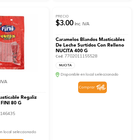
PRECIO
$3.00
Inc. IVA
Caramelos Blandos Masticables
De Leche Surtidos Con Relleno
NUCITA 400 G
7702011155528
Cod:
NUCITA
Disponible en local seleccionado
 IVA
Comprar
sticable Regaliz
 FINI 80 G
146435
n local seleccionado