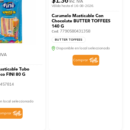
$1.36
Inc. IVA
Válida hasta el 16-08-2026.
Caramelo Masticable Con
Chocolate BUTTER TOFFEES
140 G
7790580431358
Cod:
BUTTER TOFFEES
Disponible en local seleccionado
 IVA
Comprar
sticable Tubo
ico FINI 80 G
457814
n local seleccionado
omprar