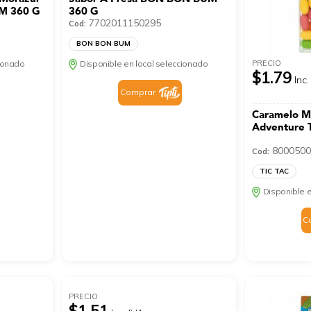
M 360 G
360 G
7702011150295
Cod:
BON BON BUM
PRECIO
cionado
Disponible en local seleccionado
$1.79
Inc.
Comprar
Caramelo Ma
Adventure 
8000500
Cod:
TIC TAC
Disponible e
C
PRECIO
$1.51