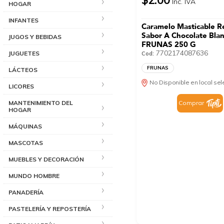
Inc. IVA
HOGAR
INFANTES
Caramelo Masticable R
Sabor A Chocolate Bla
JUGOS Y BEBIDAS
FRUNAS 250 G
7702174087636
JUGUETES
Cod:
FRUNAS
LÁCTEOS
No Disponible en local se
LICORES
MANTENIMIENTO DEL
Comprar
HOGAR
MÁQUINAS
MASCOTAS
MUEBLES Y DECORACIÓN
MUNDO HOMBRE
PANADERÍA
PASTELERÍA Y REPOSTERÍA