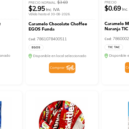
$3.69
PRECIO
PRECIO NORMAL:
$0.69
$2.95
Inc.
Inc. IVA
Válida hasta el 30-08-2026.
z
Caramelo Ma
Caramelo Chocolate Choffee
g
Naranja TIC
EGOS Funda
7860002
7861078400511
Cod:
Cod:
TIC TAC
EGOS
cionado
Disponible e
Disponible en local seleccionado
C
Comprar