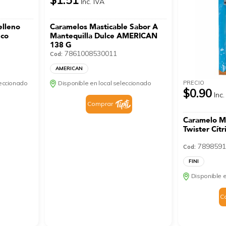
Inc. IVA
elleno
Caramelos Masticable Sabor A
nco
Mantequilla Dulce AMERICAN
138 G
7861008530011
Cod:
AMERICAN
PRECIO
leccionado
Disponible en local seleccionado
$0.90
Inc.
Comprar
Caramelo Ma
Twister Cítr
7898591
Cod:
FINI
Disponible e
C