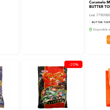
Caramelo Ma
BUTTER TO
7790580
Cod:
BUTTER TOF
Disponible e
C
-20%