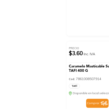
PRECIO
$3.60
Inc. IVA
Caramelo Masticable S
TAFI 400 G
7861008507914
Cod:
TAFÍ
Disponible en local selec
Comprar