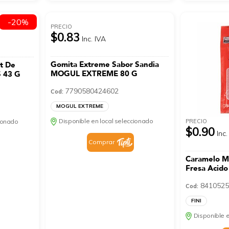
-20%
PRECIO
$0.83
Inc. IVA
Gomita Extreme Sabor Sandia
t De
MOGUL EXTREME 80 G
 43 G
7790580424602
Cod:
MOGUL EXTREME
Disponible en local seleccionado
PRECIO
cionado
$0.90
Inc.
Comprar
Caramelo Ma
Fresa Acido
8410525
Cod:
FINI
Disponible e