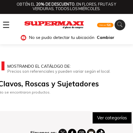
OBTÉN EL
20% DE DESCUENTO.
EN FLORES, FRUTAS Y
VERDURAS, TODOS LOS MIÉRCOLES.
☰
No se pudo detectar tu ubicación
Cambiar
MOSTRANDO EL CATÁLOGO DE:
Precios son referenciales y pueden variar según el local.
Clavos, Roscas y Sujetadores
No se encontraron productos.
Ver categorías
Síguenos en: