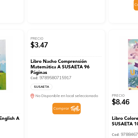
C
PRECIO
$3.47
Libro Nacho Comprensión
Matemática A SUSAETA 96
Páginas
9789580715917
Cod:
SUSAETA
PRECIO
No Disponible en local seleccionado
$8.46
Comprar
English A
Libro Color
SUSAETA 10
9788467
Cod: