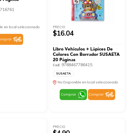
716761
le en local seleccionado
PRECIO
$16.04
omprar
Libro Vehículos + Lápices De
Colores Con Borrador SUSAETA
20 Páginas
9788467786415
Cod:
SUSAETA
No Disponible en local seleccionado
Comprar
Comprar
PRECIO
$4.90