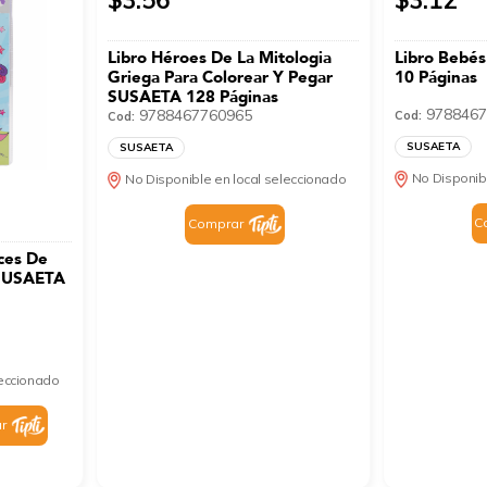
Libro Héroes De La Mitologia
Libro Bebé
Griega Para Colorear Y Pegar
10 Páginas
SUSAETA 128 Páginas
9788467
9788467760965
Cod:
Cod:
SUSAETA
SUSAETA
No Disponib
No Disponible en local seleccionado
C
Comprar
ices De
 SUSAETA
leccionado
r