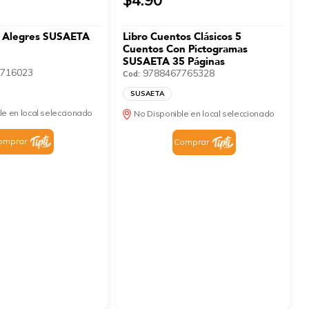
s Alegres SUSAETA
Libro Cuentos Clásicos 5
Cuentos Con Pictogramas
SUSAETA 35 Páginas
716023
9788467765328
Cod:
SUSAETA
le en local seleccionado
No Disponible en local seleccionado
omprar
Comprar