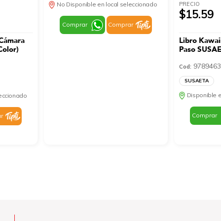
PRECIO
No Disponible en local seleccionado
$15.59
Comprar
Comprar
 Cámara
Libro Kawai
Color)
Paso SUSAE
9789463
Cod:
SUSAETA
Disponible e
leccionado
Comprar
r