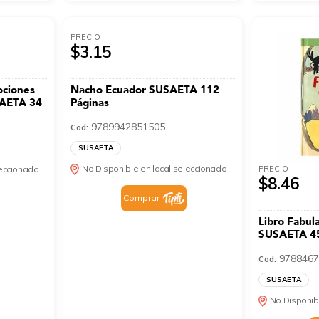
PRECIO
$3.15
ociones
Nacho Ecuador SUSAETA 112
SAETA 34
Páginas
9789942851505
Cod:
SUSAETA
No Disponible en local seleccionado
PRECIO
leccionado
$8.46
Comprar
Libro Fabul
SUSAETA 45
9788467
Cod:
SUSAETA
No Disponib