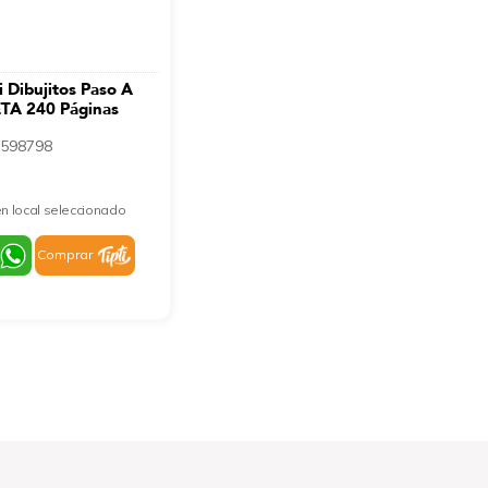
i Dibujitos Paso A
TA 240 Páginas
598798
n local seleccionado
Comprar