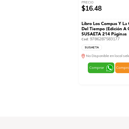
PRECIO
$16.48
Libro Los Compas Y La
Del Tiempo (Edición A 
SUSAETA 214 Páginas
9786287583177
Cod:
SUSAETA
No Disponible en local se
Comprar
Compra