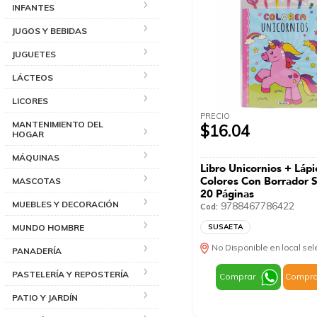
INFANTES
JUGOS Y BEBIDAS
JUGUETES
LÁCTEOS
LICORES
PRECIO
MANTENIMIENTO DEL
$16.04
HOGAR
MÁQUINAS
Libro Unicornios + Láp
Colores Con Borrador
MASCOTAS
20 Páginas
MUEBLES Y DECORACIÓN
9788467786422
Cod:
MUNDO HOMBRE
SUSAETA
No Disponible en local se
PANADERÍA
PASTELERÍA Y REPOSTERÍA
Comprar
Compra
PATIO Y JARDÍN