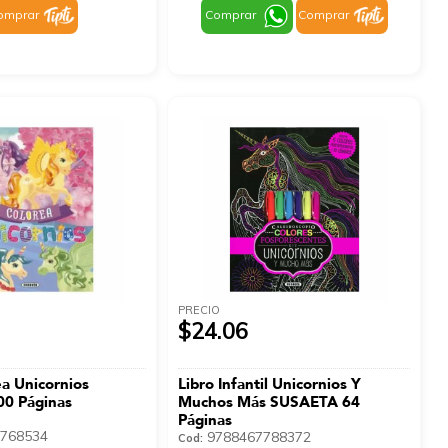
omprar
Comprar
Comprar
PRECIO
$24.06
ea Unicornios
Libro Infantil Unicornios Y
0 Páginas
Muchos Más SUSAETA 64
Páginas
768534
9788467788372
Cod: