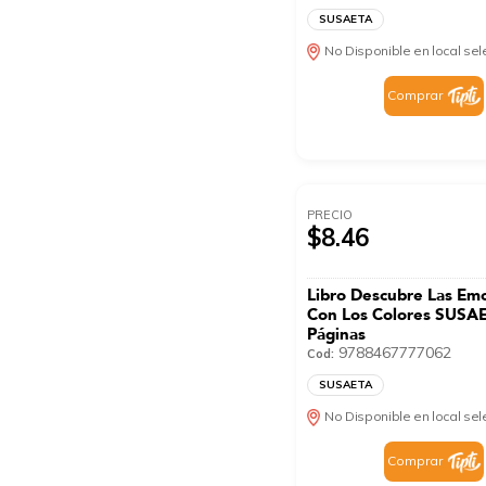
SUSAETA
No Disponible en local se
Comprar
PRECIO
$8.46
Libro Descubre Las Em
Con Los Colores SUSA
Páginas
9788467777062
Cod:
SUSAETA
No Disponible en local se
Comprar