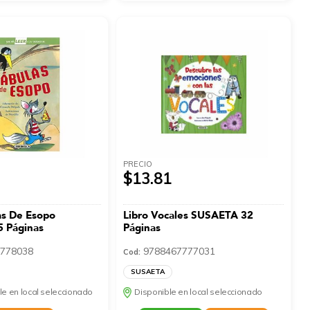
PRECIO
$13.81
as De Esopo
Libro Vocales SUSAETA 32
 Páginas
Páginas
778038
9788467777031
Cod:
SUSAETA
le en local seleccionado
Disponible en local seleccionado