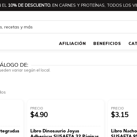
 EL
10% DE DESCUENTO.
EN CARNES Y PROTEÍNAS, TODOS LOS VI
AFILIACIÓN
BENEFICIOS
CA
ÁLOGO DE:
ueden variar según el local.
dos
PRECIO
PRECIO
$4.90
$3.15
ntegradas
Libro Dinosaurio Joyas
Libro Nacho
Adhesivas SUSAETA 32 Páginas
SUSAETA 95