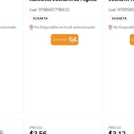
9788467798432
9789580
Cod:
Cod:
SUSAETA
SUSAETA
leccionado
No Disponible en local seleccionado
No Disponib
Comprar
C
PRECIO
PRECIO
$3.56
$3.12