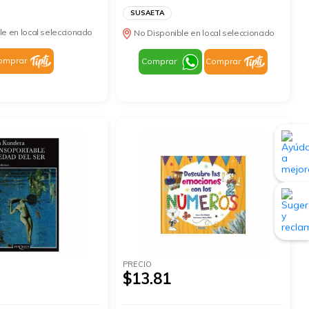
SUSAETA
le en local seleccionado
No Disponible en local seleccionado
omprar
Comprar
Comprar
PRECIO
$13.81