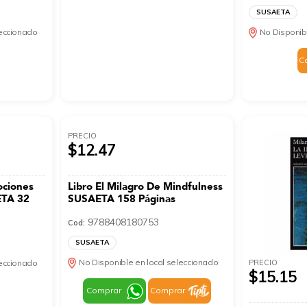
SUSAETA
leccionado
No Disponib
C
PRECIO
$12.47
ociones
Libro El Milagro De Mindfulness
ETA 32
SUSAETA 158 Páginas
9788408180753
Cod:
SUSAETA
No Disponible en local seleccionado
PRECIO
leccionado
$15.15
Comprar
Comprar