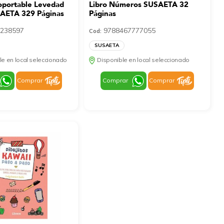
soportable Levedad
Libro Números SUSAETA 32
SAETA 329 Páginas
Páginas
238597
9788467777055
Cod:
SUSAETA
le en local seleccionado
Disponible en local seleccionado
Comprar
Comprar
Comprar