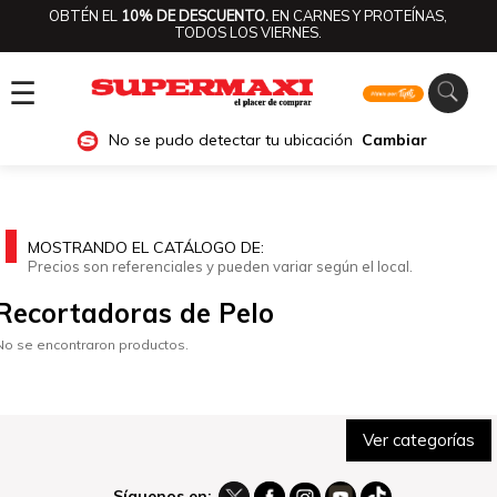
OBTÉN EL
10% DE DESCUENTO.
EN CARNES Y PROTEÍNAS,
TODOS LOS VIERNES.
☰
No se pudo detectar tu ubicación
Cambiar
MOSTRANDO EL CATÁLOGO DE:
Precios son referenciales y pueden variar según el local.
Recortadoras de Pelo
No se encontraron productos.
Ver categorías
Síguenos en: