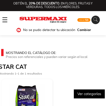
OBTÉN EL
20% DE DESCUENTO.
EN FLORES, FRUTAS Y
VERDURAS, TODOS LOS MIÉRCOLES.
☰
No se pudo detectar tu ubicación
Cambiar
MOSTRANDO EL CATÁLOGO DE:
Precios son referenciales y pueden variar según el local.
STAR CAT
Mostrando 1–1 de 1 resultados
Ver categorías