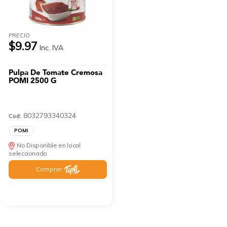
PRECIO
$9.97
Inc. IVA
Pulpa De Tomate Cremosa
POMI 2500 G
8032793340324
Cod:
POMI
No Disponible en local
seleccionado
Comprar