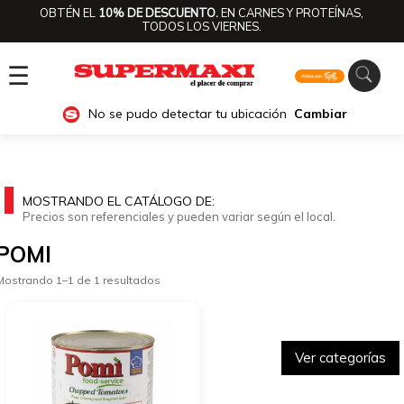
OBTÉN EL
10% DE DESCUENTO.
EN CARNES Y PROTEÍNAS,
TODOS LOS VIERNES.
☰
No se pudo detectar tu ubicación
Cambiar
MOSTRANDO EL CATÁLOGO DE:
Precios son referenciales y pueden variar según el local.
POMI
Mostrando 1–1 de 1 resultados
Ver categorías