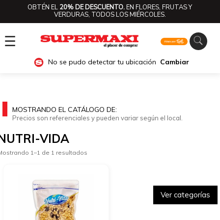
OBTÉN EL
20% DE DESCUENTO.
EN FLORES, FRUTAS Y
VERDURAS, TODOS LOS MIÉRCOLES.
☰
No se pudo detectar tu ubicación
Cambiar
MOSTRANDO EL CATÁLOGO DE:
Precios son referenciales y pueden variar según el local.
NUTRI-VIDA
Mostrando 1–1 de 1 resultados
Ver categorías