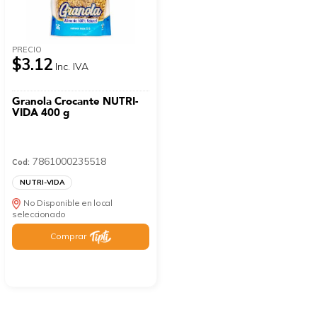
PRECIO
$3.12
Inc. IVA
Granola Crocante NUTRI-
VIDA 400 g
7861000235518
Cod:
NUTRI-VIDA
No Disponible en local
seleccionado
Comprar