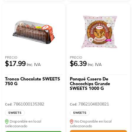
PRECIO
PRECIO
$17.99
$6.39
Inc. IVA
Inc. IVA
Tronco Chocolate SWEETS
Ponqué Casero De
750 G
Chocochips Grande
SWEETS 1000 G
7861000135382
7862104830821
Cod:
Cod:
SWEETS
SWEETS
Disponible en local
No Disponible en local
seleccionado
seleccionado