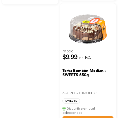
PRECIO
$9.99
Inc. IVA
Torta Bombón Mediana
SWEETS 650g
7862104830623
Cod:
SWEETS
Disponible en local
seleccionado