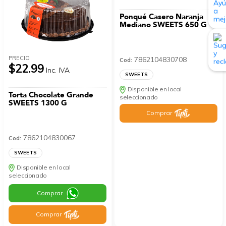
Ponqué Casero Naranja
Mediano SWEETS 650 G
PRECIO
7862104830708
Cod:
$22.99
Inc. IVA
SWEETS
Disponible en local
Torta Chocolate Grande
seleccionado
SWEETS 1300 G
Comprar
7862104830067
Cod:
SWEETS
Disponible en local
seleccionado
Comprar
Comprar