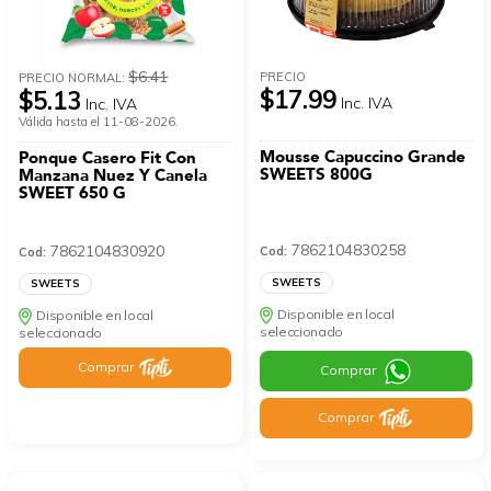
$6.41
PRECIO
PRECIO NORMAL:
$17.99
$5.13
Inc. IVA
Inc. IVA
Válida hasta el 11-08-2026.
Mousse Capuccino Grande
Ponque Casero Fit Con
SWEETS 800G
Manzana Nuez Y Canela
SWEET 650 G
7862104830258
7862104830920
Cod:
Cod:
SWEETS
SWEETS
Disponible en local
Disponible en local
seleccionado
seleccionado
Comprar
Comprar
Comprar