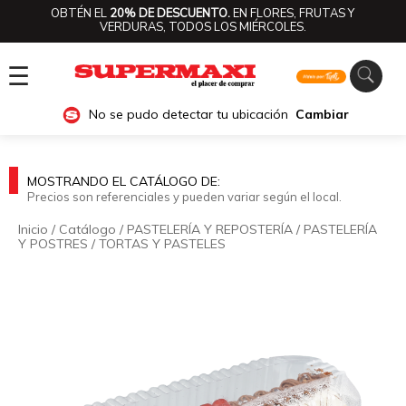
OBTÉN EL
20% DE DESCUENTO.
EN FLORES, FRUTAS Y
VERDURAS, TODOS LOS MIÉRCOLES.
☰
No se pudo detectar tu ubicación
Cambiar
MOSTRANDO EL CATÁLOGO DE:
Precios son referenciales y pueden variar según el local.
Inicio
/
Catálogo
/
PASTELERÍA Y REPOSTERÍA
/
PASTELERÍA
Y POSTRES
/
TORTAS Y PASTELES
🔍