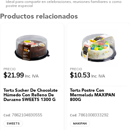
Ideal para compartir en celebraciones, reuniones familiares o como
postre especial
Productos relacionados
PRECIO
PRECIO
$21.99
$10.53
Inc. IVA
Inc. IVA
Torta Sacher De Chocolate
Torta Postre Con
Húmedo Con Relleno De
Mermelada MAXIPAN
Durazno SWEETS 1300 G
800G
7862104830555
7861008333292
Cod:
Cod:
SWEETS
MAXIPAN