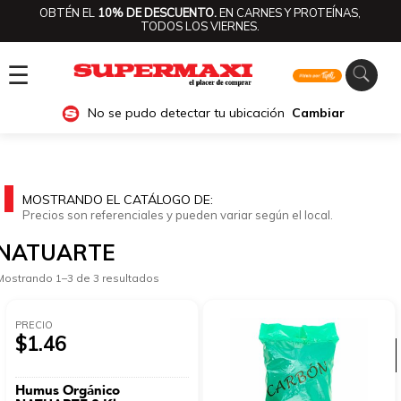
OBTÉN EL
10% DE DESCUENTO.
EN CARNES Y PROTEÍNAS,
TODOS LOS VIERNES.
☰
No se pudo detectar tu ubicación
Cambiar
MOSTRANDO EL CATÁLOGO DE:
Precios son referenciales y pueden variar según el local.
NATUARTE
Mostrando 1–3 de 3 resultados
PRECIO
$1.46
Ver categorías
Humus Orgánico