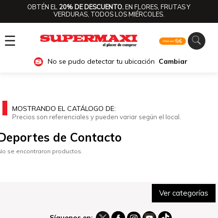
OBTÉN EL
20% DE DESCUENTO.
EN FLORES, FRUTAS Y
VERDURAS, TODOS LOS MIÉRCOLES.
☰
No se pudo detectar tu ubicación
Cambiar
MOSTRANDO EL CATÁLOGO DE:
Precios son referenciales y pueden variar según el local.
Deportes de Contacto
No se encontraron productos.
Ver categorías
Síguenos en: