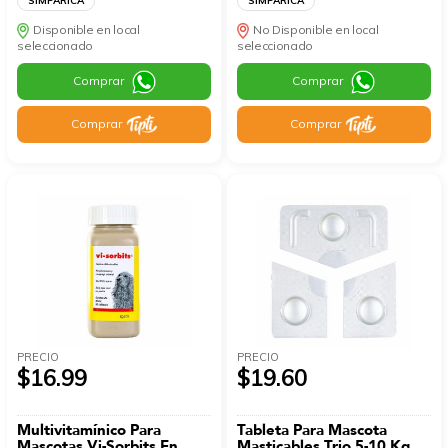
SIMPARICA
SIMPARICA
Disponible en local
No Disponible en local
seleccionado
seleccionado
Comprar
Comprar
Comprar
Comprar
PRECIO
PRECIO
$16.99
$19.60
Multivitamínico Para
Tableta Para Mascota
Mascotas Vi-Sorbits En
Masticables Trio 5-10 Kg