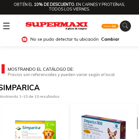
OBTÉN EL
10% DE DESCUENTO.
EN CARNES Y PROTEÍNAS,
TODOS LOS VIERNES.
☰
No se pudo detectar tu ubicación
Cambiar
MOSTRANDO EL CATÁLOGO DE:
Precios son referenciales y pueden variar según el local.
SIMPARICA
Mostrando 1–10 de 10 resultados
Ver categorías