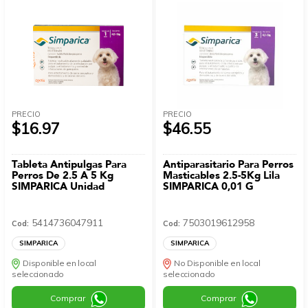
PRECIO
PRECIO
$16.97
$46.55
Tableta Antipulgas Para
Antiparasitario Para Perros
Perros De 2.5 A 5 Kg
Masticables 2.5-5Kg Lila
SIMPARICA Unidad
SIMPARICA 0,01 G
5414736047911
7503019612958
Cod:
Cod:
SIMPARICA
SIMPARICA
Disponible en local
No Disponible en local
seleccionado
seleccionado
Comprar
Comprar