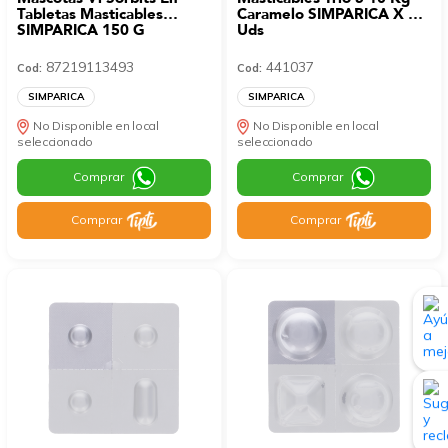
Tabletas Masticables
Caramelo SIMPARICA X 3
SIMPARICA 150 G
Uds
87219113493
441037
Cod:
Cod:
SIMPARICA
SIMPARICA
No Disponible en local
No Disponible en local
seleccionado
seleccionado
Comprar
Comprar
Comprar
Comprar