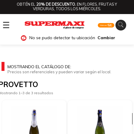
OBTÉN EL
20% DE DESCUENTO.
EN FLORES, FRUTAS Y
VERDURAS, TODOS LOS MIÉRCOLES.
☰
No se pudo detectar tu ubicación
Cambiar
MOSTRANDO EL CATÁLOGO DE:
Precios son referenciales y pueden variar según el local.
PROVETTO
Mostrando 1–3 de 3 resultados
Ver categorías