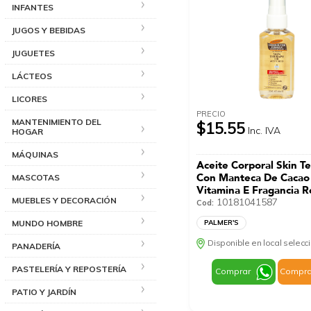
INFANTES
JUGOS Y BEBIDAS
JUGUETES
LÁCTEOS
LICORES
PRECIO
MANTENIMIENTO DEL
$15.55
Inc. IVA
HOGAR
MÁQUINAS
Aceite Corporal Skin Te
Con Manteca De Cacao
MASCOTAS
Vitamina E Fragancia R
MUEBLES Y DECORACIÓN
Mosqueta PALMER’S 6
10181041587
Cod:
MUNDO HOMBRE
PALMER'S
Disponible en local selec
PANADERÍA
PASTELERÍA Y REPOSTERÍA
Comprar
Compra
PATIO Y JARDÍN