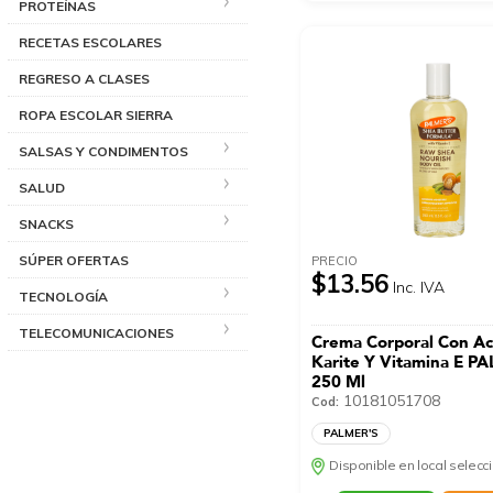
PROTEÍNAS
RECETAS ESCOLARES
REGRESO A CLASES
ROPA ESCOLAR SIERRA
SALSAS Y CONDIMENTOS
SALUD
SNACKS
SÚPER OFERTAS
PRECIO
$13.56
Inc. IVA
TECNOLOGÍA
TELECOMUNICACIONES
Crema Corporal Con Ac
Karite Y Vitamina E P
250 Ml
10181051708
Cod:
PALMER'S
Disponible en local selec