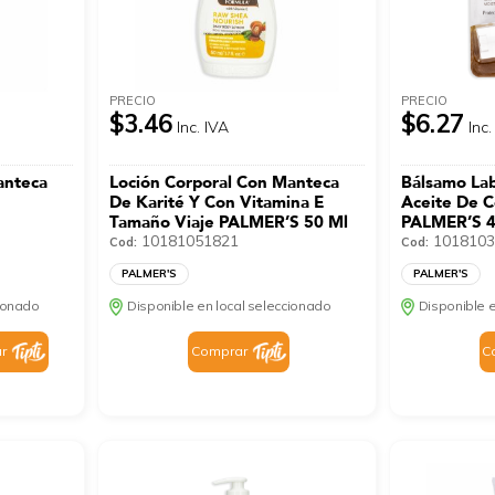
PRECIO
PRECIO
$3.46
$6.27
Inc. IVA
Inc.
anteca
Loción Corporal Con Manteca
Bálsamo Lab
De Karité Y Con Vitamina E
Aceite De C
Tamaño Viaje PALMER’S 50 Ml
PALMER’S 4
10181051821
1018103
Cod:
Cod:
PALMER'S
PALMER'S
cionado
Disponible en local seleccionado
Disponible e
r
Comprar
C