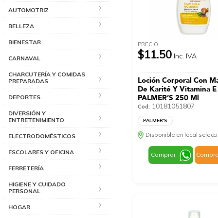
AUTOMOTRIZ
BELLEZA
BIENESTAR
PRECIO
$11.50
Inc. IVA
CARNAVAL
CHARCUTERÍA Y COMIDAS
Loción Corporal Con M
PREPARADAS
De Karité Y Vitamina E
PALMER’S 250 Ml
DEPORTES
10181051807
Cod:
DIVERSIÓN Y
ENTRETENIMIENTO
PALMER'S
Disponible en local selec
ELECTRODOMÉSTICOS
ESCOLARES Y OFICINA
Comprar
Compra
FERRETERÍA
HIGIENE Y CUIDADO
PERSONAL
HOGAR