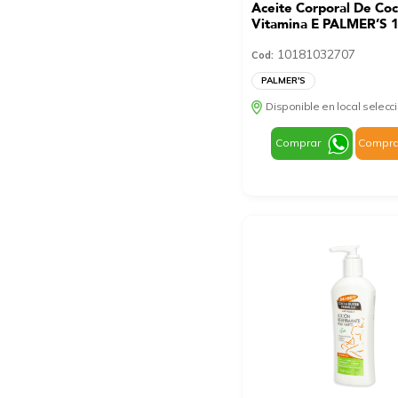
Aceite Corporal De Co
Vitamina E PALMER’S 
10181032707
Cod:
PALMER'S
Disponible en local selec
Comprar
Compra