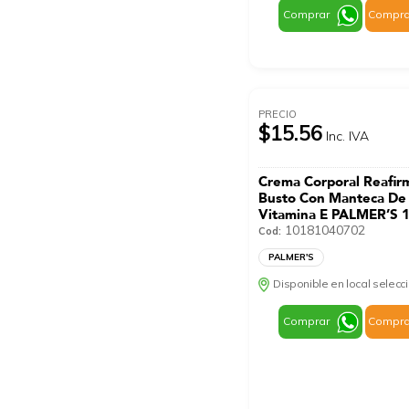
Comprar
Compra
PRECIO
$15.56
Inc. IVA
Crema Corporal Reafir
Busto Con Manteca De
Vitamina E PALMER’S 
10181040702
Cod:
PALMER'S
Disponible en local selec
Comprar
Compra