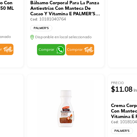
co Con
Bálsamo Corporal Para La Panza
150 ML
Antiestrías Con Manteca De
Cacao Y Vitamina E PALMER’S
125 G
10181040764
Cod:
PALMER'S
cionado
Disponible en local seleccionado
r
Comprar
Comprar
PRECIO
$11.08
I
Crema Corpo
Con Mantec
Vitamina E
1018104
Cod:
PALMER'S