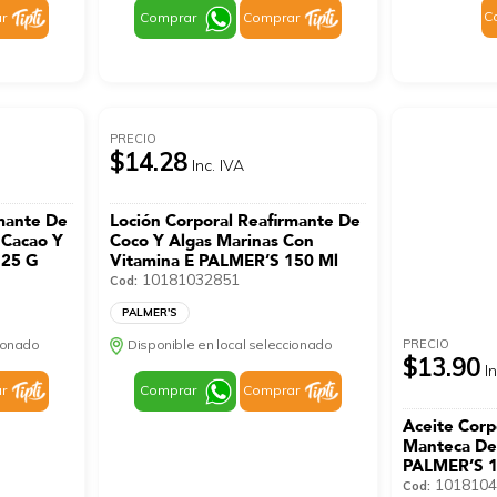
C
r
Comprar
Comprar
PRECIO
$14.28
Inc. IVA
mante De
Loción Corporal Reafirmante De
 Cacao Y
Coco Y Algas Marinas Con
125 G
Vitamina E PALMER’S 150 Ml
10181032851
Cod:
PALMER'S
PRECIO
cionado
Disponible en local seleccionado
$13.90
I
r
Comprar
Comprar
Aceite Corp
Manteca De
PALMER’S 1
1018104
Cod: