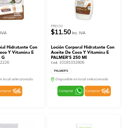
PRECIO
$11.50
 IVA
Inc. IVA
ial Hidratante Con
Loción Corporal Hidratante Con
oco Y Vitamina E
Aceite De Coco Y Vitamina E
 G
PALMER’S 250 Ml
2226
10181032806
Cod:
PALMER'S
n local seleccionado
Disponible en local seleccionado
omprar
Comprar
Comprar