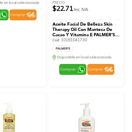
PRECIO
le en local seleccionado
$22.71
Inc. IVA
Comprar
Aceite Facial De Belleza Skin
Therapy Oil Con Manteca De
Cacao Y Vitamina E PALMER’S
30 Ml
10181041730
Cod:
PALMER'S
Disponible en local seleccionado
Comprar
Comprar