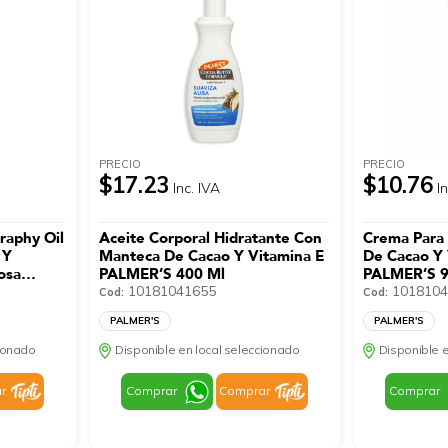
PRECIO
PRECIO
$17.23
$10.76
Inc. IVA
I
raphy Oil
Aceite Corporal Hidratante Con
Crema Para
 Y
Manteca De Cacao Y Vitamina E
De Cacao Y 
osa
PALMER’S 400 Ml
PALMER’S 
0 ML
10181041655
1018104
Cod:
Cod:
PALMER'S
PALMER'S
cionado
Disponible en local seleccionado
Disponible e
r
Comprar
Comprar
Comprar