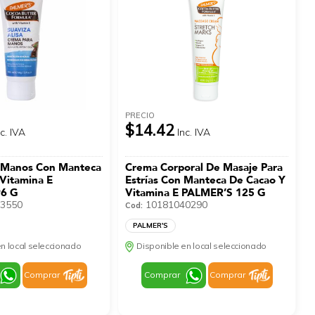
PRECIO
$14.42
nc. IVA
Inc. IVA
 Manos Con Manteca
Crema Corporal De Masaje Para
Vitamina E
Estrías Con Manteca De Cacao Y
96 G
Vitamina E PALMER’S 125 G
3550
10181040290
Cod:
PALMER'S
n local seleccionado
Disponible en local seleccionado
Comprar
Comprar
Comprar