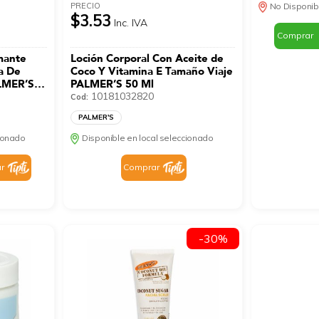
PRECIO
No Disponib
$3.53
Inc. IVA
Comprar
mante
Loción Corporal Con Aceite de
a De
Coco Y Vitamina E Tamaño Viaje
ALMER’S
PALMER’S 50 Ml
10181032820
Cod:
PALMER'S
cionado
Disponible en local seleccionado
r
Comprar
-30%