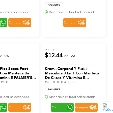
PALMER'S
n local seleccionado
Disponible en local seleccionado
Comprar
Comprar
PRECIO
$12.44
nc. IVA
Inc. IVA
Pies Secos Foot
Crema Corporal Y Facial
 Con Manteca De
Masculina 3 En 1 Con Manteca
tamina E PALMER’S
De Cacao Y Vitamina E
3918
PALMER’S 250 Ml
10181045806
Cod:
PALMER'S
n local seleccionado
Disponible en local seleccionado
Comprar
Comprar
Comprar