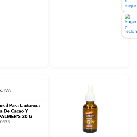
nc. IVA
ral Para Lactancia
a De Cacao Y
 PALMER’S 30 G
0535