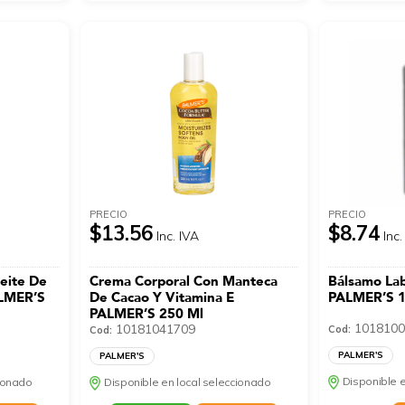
PRECIO
PRECIO
$13.56
$8.74
Inc. IVA
Inc.
eite De
Crema Corporal Con Manteca
Bálsamo Lab
ALMER’S
De Cacao Y Vitamina E
PALMER’S 
PALMER’S 250 Ml
1018100
10181041709
Cod:
Cod:
PALMER'S
PALMER'S
Disponible e
cionado
Disponible en local seleccionado