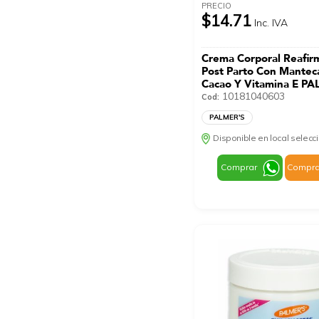
PRECIO
$14.71
Inc. IVA
Crema Corporal Reafir
Post Parto Con Mantec
Cacao Y Vitamina E P
250 Ml
10181040603
Cod:
PALMER'S
Disponible en local selec
Comprar
Compra