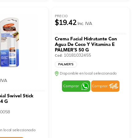
PRECIO
$19.42
Inc. IVA
Crema Facial Hidratante Con
Agua De Coco Y Vitamina E
PALMER’S 50 G
10181032455
Cod:
PALMER'S
Disponible en local seleccionado
 IVA
Comprar
Comprar
ial Swivel Stick
14 G
0058
n local seleccionado