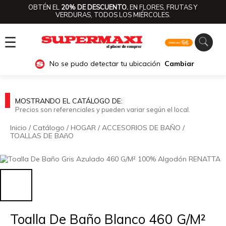
OBTÉN EL
20% DE DESCUENTO.
EN FLORES, FRUTAS Y
VERDURAS, TODOS LOS MIÉRCOLES.
☰
No se pudo detectar tu ubicación
Cambiar
MOSTRANDO EL CATÁLOGO DE:
Precios son referenciales y pueden variar según el local.
Inicio
/
Catálogo
/
HOGAR
/
ACCESORIOS DE BAÑO
/
TOALLAS DE BAñO
🔍
Toalla De Baño Blanco 460 G/M²