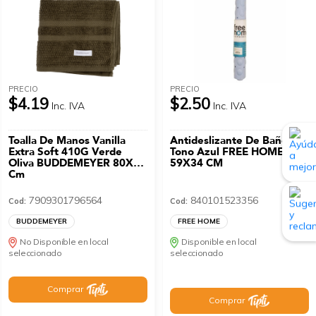
PRECIO
PRECIO
$4.19
$2.50
Inc. IVA
Inc. IVA
Toalla De Manos Vanilla
Antideslizante De Baño
Extra Soft 410G Verde
Tono Azul FREE HOME
Oliva BUDDEMEYER 80X48
59X34 CM
Cm
7909301796564
840101523356
Cod:
Cod:
BUDDEMEYER
FREE HOME
No Disponible en local
Disponible en local
seleccionado
seleccionado
Comprar
Comprar