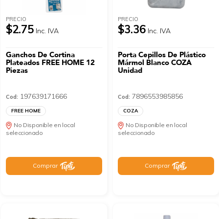
PRECIO
PRECIO
$2.75
$3.36
Inc. IVA
Inc. IVA
Ganchos De Cortina
Porta Cepillos De Plástico
Plateados FREE HOME 12
Mármol Blanco COZA
Piezas
Unidad
197639171666
7896553985856
Cod:
Cod:
FREE HOME
COZA
No Disponible en local
No Disponible en local
seleccionado
seleccionado
Comprar
Comprar