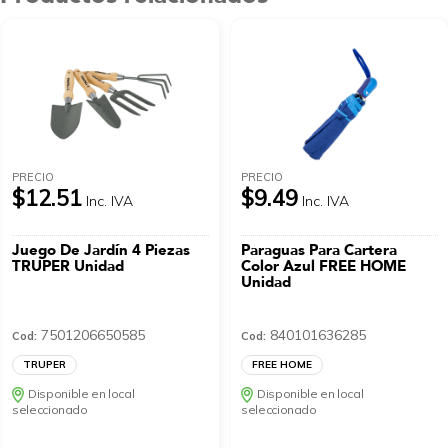
PRECIO
PRECIO
$12.51
$9.49
Inc. IVA
Inc. IVA
Juego De Jardín 4 Piezas
Paraguas Para Cartera
TRUPER Unidad
Color Azul FREE HOME
Unidad
7501206650585
840101636285
Cod:
Cod:
TRUPER
FREE HOME
Disponible en local
Disponible en local
seleccionado
seleccionado