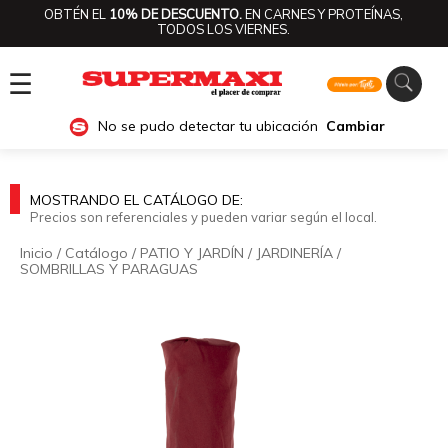
OBTÉN EL
10% DE DESCUENTO.
EN CARNES Y PROTEÍNAS,
TODOS LOS VIERNES.
☰
No se pudo detectar tu ubicación
Cambiar
MOSTRANDO EL CATÁLOGO DE:
Precios son referenciales y pueden variar según el local.
Inicio
/
Catálogo
/
PATIO Y JARDÍN
/
JARDINERÍA
/
SOMBRILLAS Y PARAGUAS
🔍