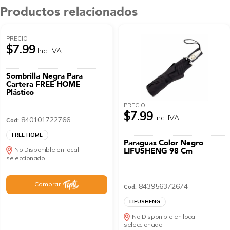
Productos relacionados
PRECIO
$7.99
Inc. IVA
Sombrilla Negra Para
Cartera FREE HOME
Plástico
PRECIO
$7.99
Inc. IVA
840101722766
Cod:
FREE HOME
Paraguas Color Negro
No Disponible en local
LIFUSHENG 98 Cm
seleccionado
Comprar
843956372674
Cod:
LIFUSHENG
No Disponible en local
seleccionado