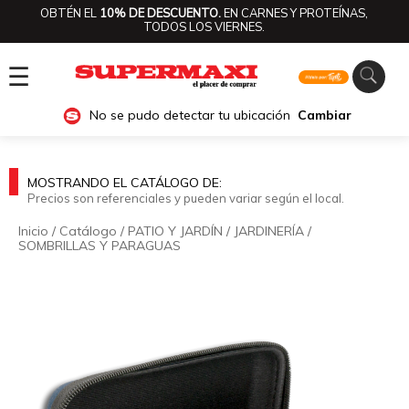
OBTÉN EL
10% DE DESCUENTO.
EN CARNES Y PROTEÍNAS,
TODOS LOS VIERNES.
☰
No se pudo detectar tu ubicación
Cambiar
MOSTRANDO EL CATÁLOGO DE:
Precios son referenciales y pueden variar según el local.
Inicio
/
Catálogo
/
PATIO Y JARDÍN
/
JARDINERÍA
/
SOMBRILLAS Y PARAGUAS
🔍