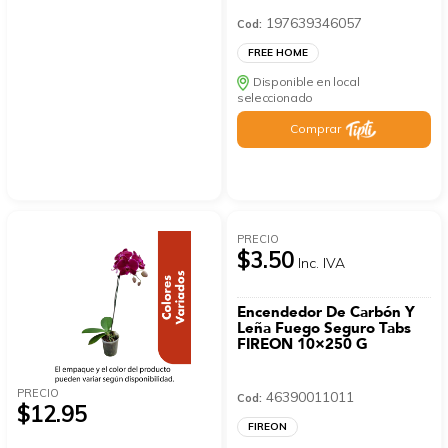
197639346057
Cod:
FREE HOME
Disponible en local
seleccionado
Comprar
PRECIO
$3.50
Inc. IVA
Encendedor De Carbón Y
Leña Fuego Seguro Tabs
FIREON 10×250 G
PRECIO
46390011011
Cod:
$12.95
FIREON