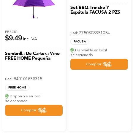
Set BBQ Trinche Y
Espátula FACUSA 2 PZS
PRECIO
7750308351054
Cod:
$9.49
Inc. IVA
FACUSA
Disponible en local
Sombrilla De Cartera Vino
seleccionado
FREE HOME Pequeña
Comprar
840101636315
Cod:
FREE HOME
Disponible en local
seleccionado
Comprar