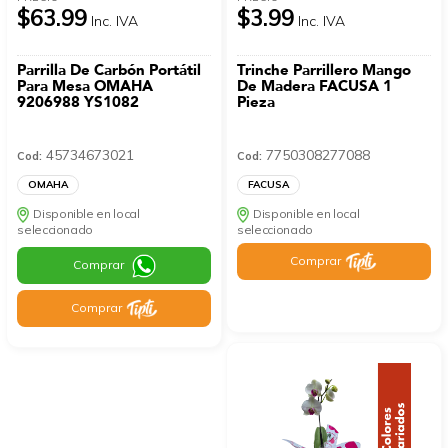
$63.99
$3.99
Inc. IVA
Inc. IVA
Parrilla De Carbón Portátil
Trinche Parrillero Mango
Para Mesa OMAHA
De Madera FACUSA 1
9206988 YS1082
Pieza
45734673021
7750308277088
Cod:
Cod:
OMAHA
FACUSA
Disponible en local
Disponible en local
seleccionado
seleccionado
Comprar
Comprar
Comprar