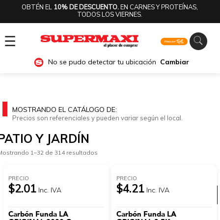
OBTÉN EL
10% DE DESCUENTO.
EN CARNES Y PROTEÍNAS,
TODOS LOS VIERNES.
☰
No se pudo detectar tu ubicación
Cambiar
MOSTRANDO EL CATÁLOGO DE:
Precios son referenciales y pueden variar según el local.
PATIO Y JARDÍN
Mostrando 1–32 de 314 resultados
PRECIO
PRECIO
$2.01
$4.21
Inc. IVA
Inc. IVA
Ver categorías
Carbón Funda LA
Carbón Funda LA