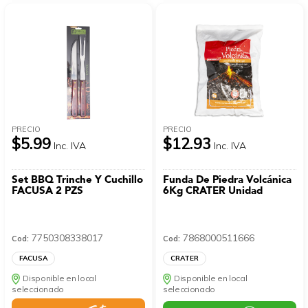
PRECIO
PRECIO
$5.99
$12.93
Inc. IVA
Inc. IVA
Set BBQ Trinche Y Cuchillo
Funda De Piedra Volcánica
FACUSA 2 PZS
6Kg CRATER Unidad
7750308338017
7868000511666
Cod:
Cod:
FACUSA
CRATER
Disponible en local
Disponible en local
seleccionado
seleccionado