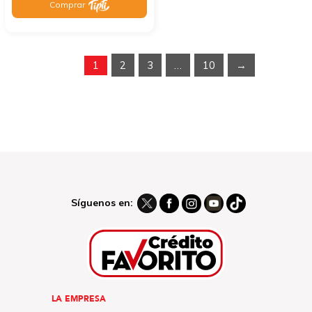
Comprar
1
2
3
…
10
→
Síguenos en:
LA EMPRESA