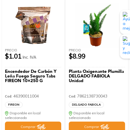
PRECIO
PRECIO
$1.01
$8.99
Inc. IVA
Encendedor De Carbón Y
Planta Oxigenante Plumilla
Leña Fuego Seguro Tabs
DELGADO FABIOLA
FIREON 10×250 G
Unidad
46390011004
7862138730043
Cod:
Cod:
FIREON
DELGADO FABIOLA
Disponible en local
Disponible en local
seleccionado
seleccionado
Comprar
Comprar