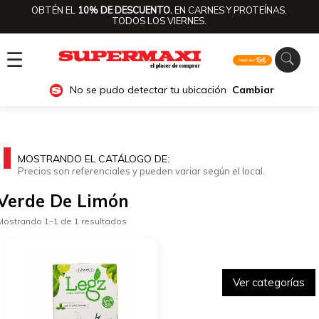
OBTÉN EL
10% DE DESCUENTO.
EN CARNES Y PROTEÍNAS,
TODOS LOS VIERNES.
☰
No se pudo detectar tu ubicación
Cambiar
MOSTRANDO EL CATÁLOGO DE:
Precios son referenciales y pueden variar según el local.
Verde De Limón
Mostrando 1–1 de 1 resultados
Ver categorías