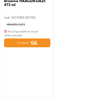
Brownie HÄAGEN-DAZS
473 ml
3415581187281
Cod:
HÄAGEN-DAZS
No Disponible en local
seleccionado
Comprar