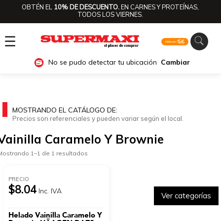
OBTÉN EL
10% DE DESCUENTO.
EN CARNES Y PROTEÍNAS,
TODOS LOS VIERNES.
☰
No se pudo detectar tu ubicación
Cambiar
MOSTRANDO EL CATÁLOGO DE:
Precios son referenciales y pueden variar según el local.
Vainilla Caramelo Y Brownie
Mostrando 1–1 de 1 resultados
PRECIO
$8.04
Inc. IVA
Ver categorías
Helado Vainilla Caramelo Y