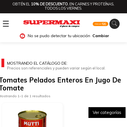
OBTÉN EL
10% DE DESCUENTO.
EN CARNES Y PROTEÍNAS,
TODOS LOS VIERNES.
☰
No se pudo detectar tu ubicación
Cambiar
MOSTRANDO EL CATÁLOGO DE:
Precios son referenciales y pueden variar según el local.
Tomates Pelados Enteros En Jugo De
Tomate
Mostrando 1–1 de 1 resultados
Ver categorías