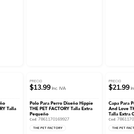
PRECIO
PRECIO
$13.99
$21.99
Inc. IVA
I
eño
Polo Para Perro Diseño Hippie
Capa Para P
Y Talla
THE PET FACTORY Talla Extra
And Love T
Pequeño
Talla Extra
7861170169927
7861170
Cod:
Cod:
THE PET FACTORY
THE PET FAC