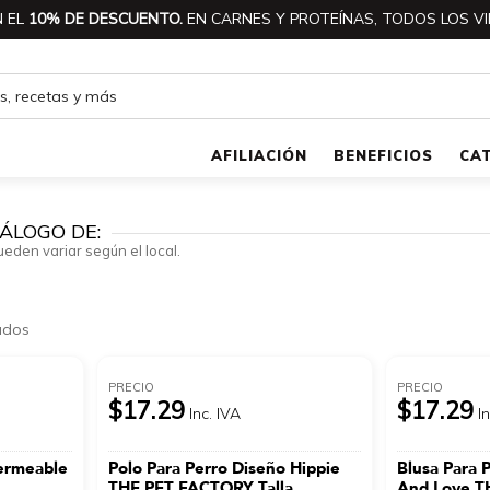
 EL
10% DE DESCUENTO.
EN CARNES Y PROTEÍNAS, TODOS LOS VI
AFILIACIÓN
BENEFICIOS
CA
ÁLOGO DE:
ueden variar según el local.
ados
PRECIO
PRECIO
$17.29
$17.29
Inc. IVA
I
ermeable
Polo Para Perro Diseño Hippie
Blusa Para 
THE PET FACTORY Talla
And Love T