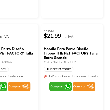
PRECIO
$21.99
nc. IVA
Inc. IVA
 Perro Diseño
Hoodie Para Perro Diseño
 PET FACTORY Talla
Hippie THE PET FACTORY Talla
Extra Grande
169866
7861170169897
Cod:
TORY
THE PET FACTORY
n local seleccionado
No Disponible en local seleccionado
Comprar
Comprar
Comprar