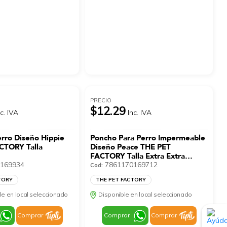
PRECIO
$12.29
nc. IVA
Inc. IVA
erro Diseño Hippie
Poncho Para Perro Impermeable
CTORY Talla
Diseño Peace THE PET
FACTORY Talla Extra Extra
169934
Pequeño
7861170169712
Cod:
TORY
THE PET FACTORY
le en local seleccionado
Disponible en local seleccionado
Comprar
Comprar
Comprar