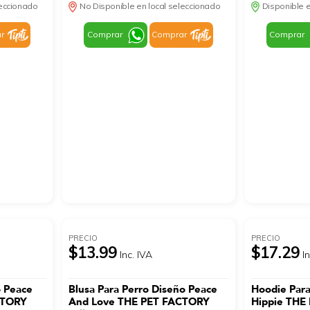
leccionado
No Disponible en local seleccionado
Disponible e
r
Comprar
Comprar
Comprar
PRECIO
PRECIO
$13.99
$17.29
Inc. IVA
I
o Peace
Blusa Para Perro Diseño Peace
Hoodie Para
CTORY
And Love THE PET FACTORY
Hippie THE