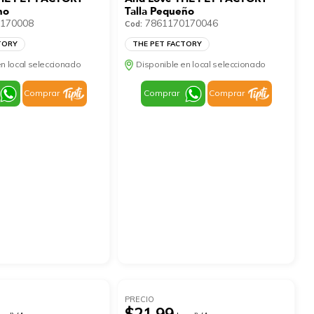
no
Talla Pequeño
170008
7861170170046
Cod:
TORY
THE PET FACTORY
n local seleccionado
Disponible en local seleccionado
Comprar
Comprar
Comprar
PRECIO
$21.99