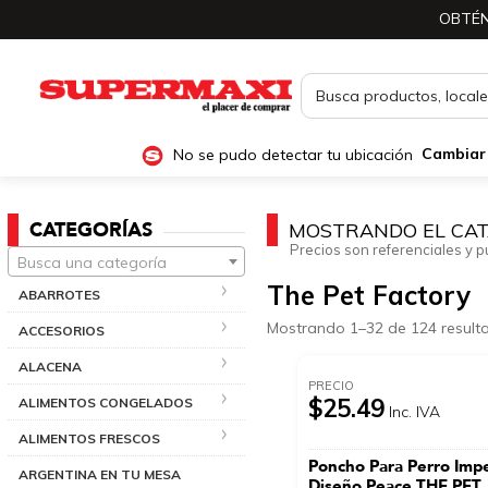
OBTÉN
No se pudo detectar tu ubicación
Cambiar
CATEGORÍAS
MOSTRANDO EL CAT
Precios son referenciales y p
Busca una categoría
The Pet Factory
ABARROTES
Mostrando 1–32 de 124 result
ACCESORIOS
ALACENA
PRECIO
$25.49
ALIMENTOS CONGELADOS
Inc. IVA
ALIMENTOS FRESCOS
Poncho Para Perro Imp
ARGENTINA EN TU MESA
Diseño Peace THE PET