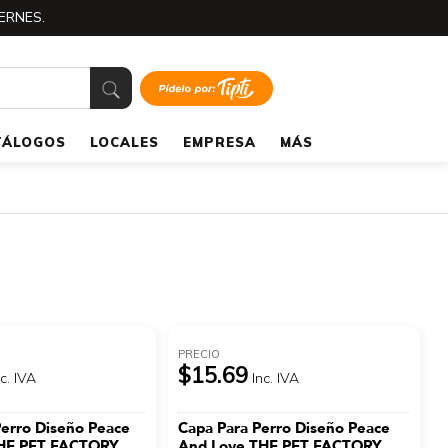
ERNES.
TÁLOGOS
LOCALES
EMPRESA
MÁS
PRECIO
$15.69
nc. IVA
Inc. IVA
Perro Diseño Peace
Capa Para Perro Diseño Peace
HE PET FACTORY
And Love THE PET FACTORY