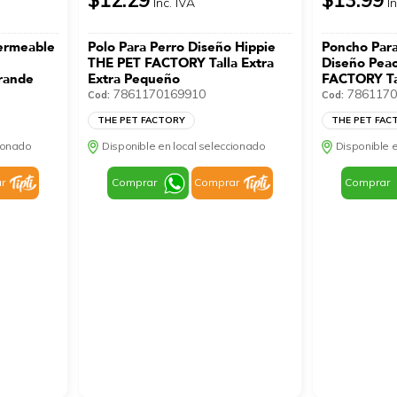
Inc. IVA
I
ermeable
Polo Para Perro Diseño Hippie
Poncho Par
THE PET FACTORY Talla Extra
Diseño Pea
rande
Extra Pequeño
FACTORY Ta
7861170169910
7861170
Cod:
Cod:
THE PET FACTORY
THE PET FAC
cionado
Disponible en local seleccionado
Disponible e
r
Comprar
Comprar
Comprar