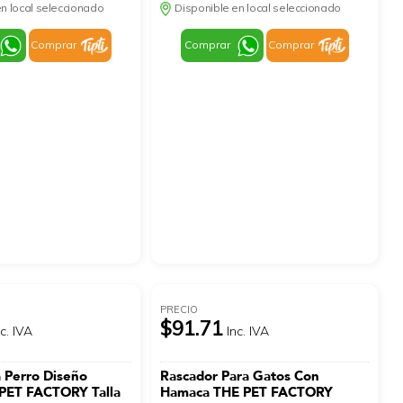
n local seleccionado
Disponible en local seleccionado
Comprar
Comprar
Comprar
PRECIO
$91.71
nc. IVA
Inc. IVA
 Perro Diseño
Rascador Para Gatos Con
 PET FACTORY Talla
Hamaca THE PET FACTORY