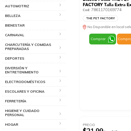
FACTORY Talla Extra Ex
AUTOMOTRIZ
Grande
7861170169774
Cod:
BELLEZA
THE PET FACTORY
BIENESTAR
No Disponible en local se
CARNAVAL
Comprar
Compra
CHARCUTERÍA Y COMIDAS
PREPARADAS
DEPORTES
DIVERSIÓN Y
ENTRETENIMIENTO
ELECTRODOMÉSTICOS
ESCOLARES Y OFICINA
FERRETERÍA
HIGIENE Y CUIDADO
PERSONAL
HOGAR
PRECIO
$21.99