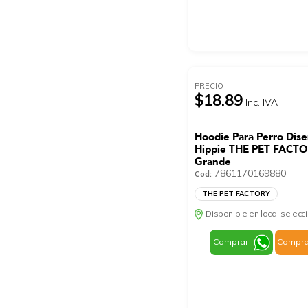
PRECIO
$18.89
Inc. IVA
Hoodie Para Perro Dis
Hippie THE PET FACTOR
Grande
7861170169880
Cod:
THE PET FACTORY
Disponible en local selec
Comprar
Compra