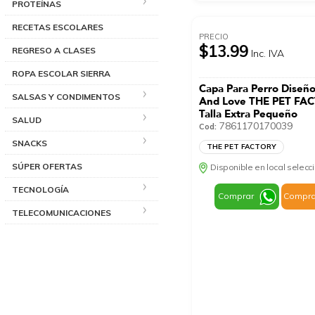
PROTEÍNAS
RECETAS ESCOLARES
PRECIO
$13.99
REGRESO A CLASES
Inc. IVA
ROPA ESCOLAR SIERRA
Capa Para Perro Diseñ
SALSAS Y CONDIMENTOS
And Love THE PET FA
Talla Extra Pequeño
SALUD
7861170170039
Cod:
SNACKS
THE PET FACTORY
SÚPER OFERTAS
Disponible en local selec
TECNOLOGÍA
Comprar
Compra
TELECOMUNICACIONES