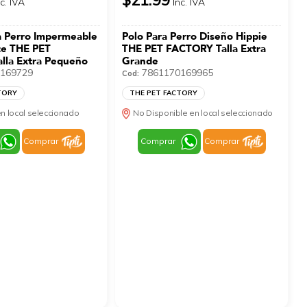
nc. IVA
Inc. IVA
a Perro Impermeable
Polo Para Perro Diseño Hippie
ce THE PET
THE PET FACTORY Talla Extra
lla Extra Pequeño
Grande
169729
7861170169965
Cod:
TORY
THE PET FACTORY
n local seleccionado
No Disponible en local seleccionado
Comprar
Comprar
Comprar