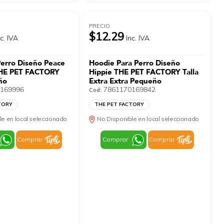
PRECIO
$12.29
nc. IVA
Inc. IVA
Perro Diseño Peace
Hoodie Para Perro Diseño
HE PET FACTORY
Hippie THE PET FACTORY Talla
ño
Extra Extra Pequeño
169996
7861170169842
Cod:
TORY
THE PET FACTORY
le en local seleccionado
No Disponible en local seleccionado
Comprar
Comprar
Comprar