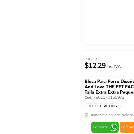
PRECIO
$12.29
Inc. IVA
Blusa Para Perro Diseñ
And Love THE PET FA
Talla Extra Extra Pequ
7861170169972
Cod:
THE PET FACTORY
Disponible en local selec
Comprar
Compra