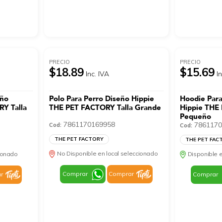
PRECIO
PRECIO
$18.89
$15.69
Inc. IVA
I
eño
Polo Para Perro Diseño Hippie
Hoodie Para
Y Talla
THE PET FACTORY Talla Grande
Hippie THE
Pequeño
7861170169958
7861170
Cod:
Cod:
THE PET FACTORY
THE PET FAC
No Disponible en local seleccionado
cionado
Disponible e
Comprar
Comprar
r
Comprar