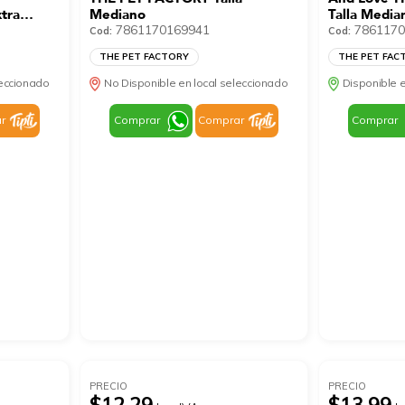
tra
Mediano
Talla Media
7861170169941
7861170
Cod:
Cod:
THE PET FACTORY
THE PET FAC
leccionado
No Disponible en local seleccionado
Disponible e
r
Comprar
Comprar
Comprar
PRECIO
PRECIO
$12.29
$13.99