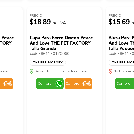
PRECIO
PRECIO
$18.89
$15.69
Inc. IVA
I
o Peace
Capa Para Perro Diseño Peace
Blusa Para 
CTORY
And Love THE PET FACTORY
And Love T
Talla Grande
Talla Peque
7861170170060
7861170
Cod:
Cod:
THE PET FACTORY
THE PET FAC
cionado
Disponible en local seleccionado
No Disponib
r
Comprar
Comprar
Comprar