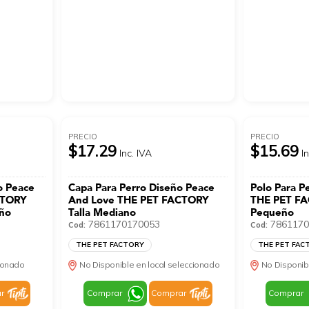
PRECIO
PRECIO
$17.29
$15.69
Inc. IVA
I
o Peace
Capa Para Perro Diseño Peace
Polo Para P
CTORY
And Love THE PET FACTORY
THE PET FA
eño
Talla Mediano
Pequeño
7861170170053
7861170
Cod:
Cod:
THE PET FACTORY
THE PET FAC
cionado
No Disponible en local seleccionado
No Disponib
r
Comprar
Comprar
Comprar