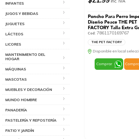
Inc. IVA
INFANTES
JUGOS Y BEBIDAS
Poncho Para Perro Imp
Diseño Peace THE PET
JUGUETES
FACTORY Talla Extra G
7861170169767
Cod:
LÁCTEOS
THE PET FACTORY
LICORES
Disponible en local selec
MANTENIMIENTO DEL
HOGAR
Comprar
Compra
MÁQUINAS
MASCOTAS
MUEBLES Y DECORACIÓN
MUNDO HOMBRE
PANADERÍA
PASTELERÍA Y REPOSTERÍA
PATIO Y JARDÍN