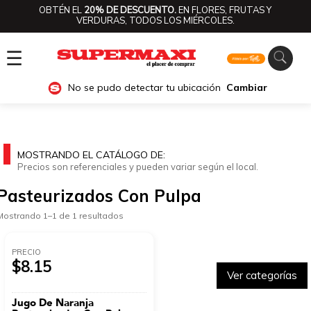
OBTÉN EL
20% DE DESCUENTO.
EN FLORES, FRUTAS Y
VERDURAS, TODOS LOS MIÉRCOLES.
☰
No se pudo detectar tu ubicación
Cambiar
MOSTRANDO EL CATÁLOGO DE:
Precios son referenciales y pueden variar según el local.
Pasteurizados Con Pulpa
Mostrando 1–1 de 1 resultados
PRECIO
$8.15
Ver categorías
Jugo De Naranja