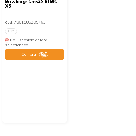
Britelinrgr Cmx25 Bl BIC
X5
7861186205763
Cod:
BIC
No Disponible en local
seleccionado
Comprar