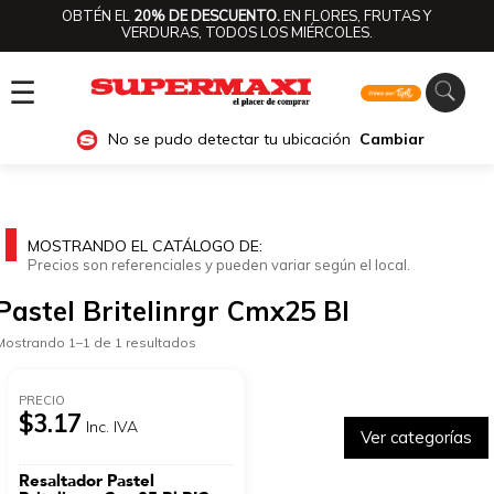
OBTÉN EL
20% DE DESCUENTO.
EN FLORES, FRUTAS Y
VERDURAS, TODOS LOS MIÉRCOLES.
☰
No se pudo detectar tu ubicación
Cambiar
MOSTRANDO EL CATÁLOGO DE:
Precios son referenciales y pueden variar según el local.
Pastel Britelinrgr Cmx25 Bl
Mostrando 1–1 de 1 resultados
PRECIO
$3.17
Inc. IVA
Ver categorías
Resaltador Pastel