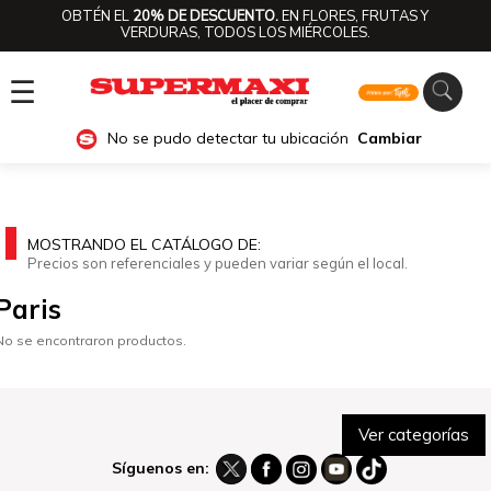
OBTÉN EL
20% DE DESCUENTO.
EN FLORES, FRUTAS Y
VERDURAS, TODOS LOS MIÉRCOLES.
☰
No se pudo detectar tu ubicación
Cambiar
MOSTRANDO EL CATÁLOGO DE:
Precios son referenciales y pueden variar según el local.
Paris
No se encontraron productos.
Ver categorías
Síguenos en: