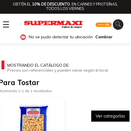
OBTÉN EL
10% DE DESCUENTO.
EN CARNES Y PROTEÍNAS,
TODOS LOS VIERNES.
☰
No se pudo detectar tu ubicación
Cambiar
MOSTRANDO EL CATÁLOGO DE:
Precios son referenciales y pueden variar según el local.
Para Tostar
Mostrando 1–1 de 1 resultados
Ver categorías