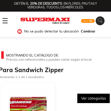
OBTÉN EL
20% DE DESCUENTO.
EN FLORES, FRUTAS Y
VERDURAS, TODOS LOS MIÉRCOLES.
☰
No se pudo detectar tu ubicación
Cambiar
MOSTRANDO EL CATÁLOGO DE:
Precios son referenciales y pueden variar según el local.
Para Sandwich Zipper
Mostrando 1–1 de 1 resultados
Ver categorías