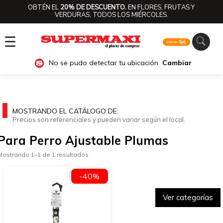
OBTÉN EL
20% DE DESCUENTO.
EN FLORES, FRUTAS Y
VERDURAS, TODOS LOS MIÉRCOLES.
☰
No se pudo detectar tu ubicación
Cambiar
MOSTRANDO EL CATÁLOGO DE:
Precios son referenciales y pueden variar según el local.
Para Perro Ajustable Plumas
Mostrando 1–1 de 1 resultados
-40%
Ver categorías