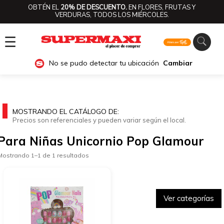
OBTÉN EL
20% DE DESCUENTO.
EN FLORES, FRUTAS Y
VERDURAS, TODOS LOS MIÉRCOLES.
☰
No se pudo detectar tu ubicación
Cambiar
MOSTRANDO EL CATÁLOGO DE:
Precios son referenciales y pueden variar según el local.
Para Niñas Unicornio Pop Glamour
Mostrando 1–1 de 1 resultados
Ver categorías