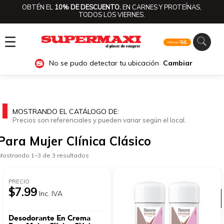
OBTÉN EL
10% DE DESCUENTO.
EN CARNES Y PROTEÍNAS,
TODOS LOS VIERNES.
☰
No se pudo detectar tu ubicación
Cambiar
MOSTRANDO EL CATÁLOGO DE:
Precios son referenciales y pueden variar según el local.
Para Mujer Clínica Clásico
Mostrando 1–3 de 3 resultados
PRECIO
$7.99
Inc. IVA
Ver categorías
Desodorante En Crema