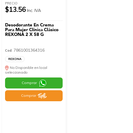
PRECIO
$13.56
Inc. IVA
Desodorante En Crema
Para Mujer Clínica Clásico
REXONA 2 X 58 G
7861001364316
Cod:
REXONA
No Disponible en local
seleccionado
Comprar
Comprar