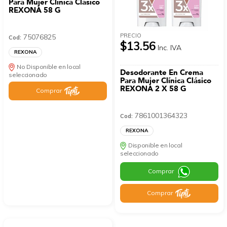
Para Mujer Clínica Clásico
REXONA 58 G
PRECIO
75076825
Cod:
$13.56
Inc. IVA
REXONA
No Disponible en local
Desodorante En Crema
seleccionado
Para Mujer Clínica Clásico
REXONA 2 X 58 G
Comprar
7861001364323
Cod:
REXONA
Disponible en local
seleccionado
Comprar
Comprar