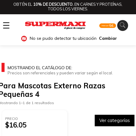
OBTÉN EL
10% DE DESCUENTO.
EN CARNES Y PROTEÍNAS,
TODOS LOS VIERNES.
☰
No se pudo detectar tu ubicación
Cambiar
MOSTRANDO EL CATÁLOGO DE:
Precios son referenciales y pueden variar según el local.
Para Mascotas Externo Razas
Pequeñas 4
Mostrando 1–1 de 1 resultados
PRECIO
Ver categorías
$16.05