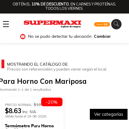
OBTÉN EL
10% DE DESCUENTO.
EN CARNES Y PROTEÍNAS,
TODOS LOS VIERNES.
☰
No se pudo detectar tu ubicación
Cambiar
MOSTRANDO EL CATÁLOGO DE:
Precios son referenciales y pueden variar según el local.
Para Horno Con Mariposa
Mostrando 1–1 de 1 resultados
-20%
$10.79
PRECIO NORMAL:
$8.63
Inc. IVA
Ver categorías
Válida hasta el 19-08-2026.
Termómetro Para Horno