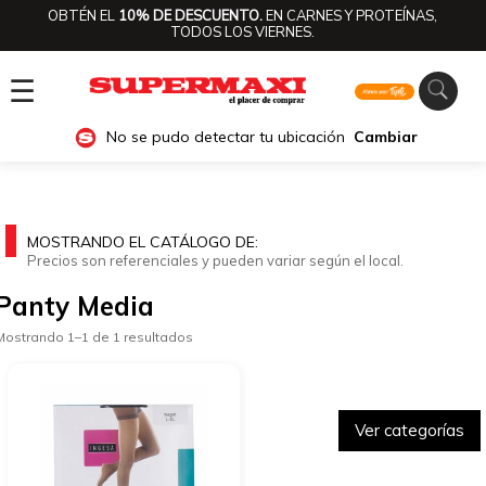
OBTÉN EL
10% DE DESCUENTO.
EN CARNES Y PROTEÍNAS,
TODOS LOS VIERNES.
☰
No se pudo detectar tu ubicación
Cambiar
MOSTRANDO EL CATÁLOGO DE:
Precios son referenciales y pueden variar según el local.
Panty Media
Mostrando 1–1 de 1 resultados
Ver categorías