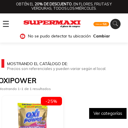
OBTÉN EL
20% DE DESCUENTO.
EN FLORES, FRUTAS Y
VERDURAS, TODOS LOS MIÉRCOLES.
☰
No se pudo detectar tu ubicación
Cambiar
MOSTRANDO EL CATÁLOGO DE:
Precios son referenciales y pueden variar según el local.
OXIPOWER
Mostrando 1–1 de 1 resultados
-25%
Ver categorías