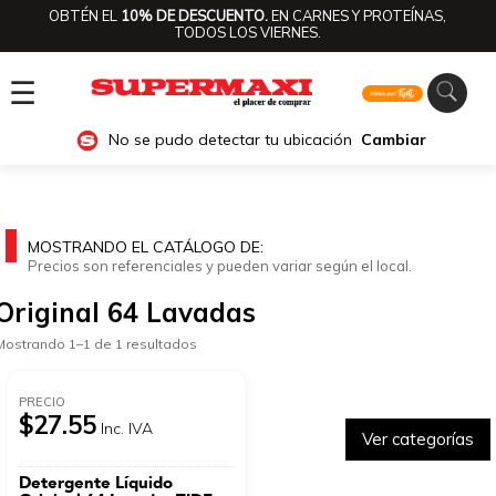
OBTÉN EL
10% DE DESCUENTO.
EN CARNES Y PROTEÍNAS,
TODOS LOS VIERNES.
☰
No se pudo detectar tu ubicación
Cambiar
MOSTRANDO EL CATÁLOGO DE:
Precios son referenciales y pueden variar según el local.
Original 64 Lavadas
Mostrando 1–1 de 1 resultados
PRECIO
$27.55
Inc. IVA
Ver categorías
Detergente Líquido