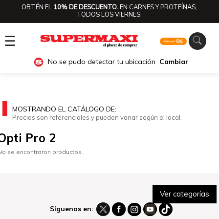
OBTÉN EL
10% DE DESCUENTO.
EN CARNES Y PROTEÍNAS,
TODOS LOS VIERNES.
☰
No se pudo detectar tu ubicación
Cambiar
MOSTRANDO EL CATÁLOGO DE:
Precios son referenciales y pueden variar según el local.
Opti Pro 2
No se encontraron productos.
Ver categorías
Síguenos en: